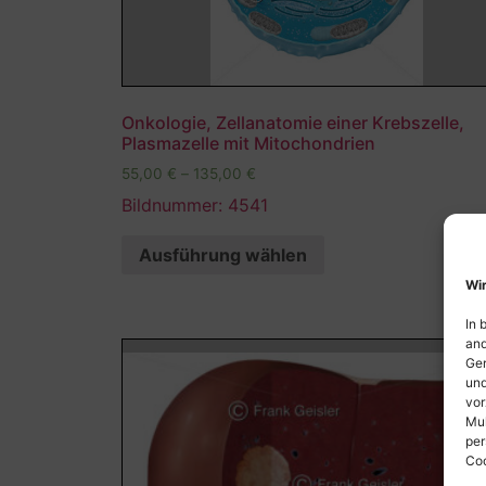
Onkologie, Zellanatomie einer Krebszelle,
Plasmazelle mit Mitochondrien
55,00
€
–
135,00
€
Bildnummer: 4541
Ausführung wählen
Wir
In 
and
Ger
und
vor
Mul
per
Coo