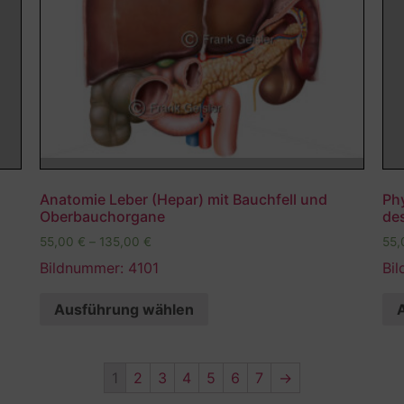
Anatomie Leber (Hepar) mit Bauchfell und
Phy
Oberbauchorgane
de
55,00
€
–
135,00
€
55
Bildnummer: 4101
Bi
Ausführung wählen
1
2
3
4
5
6
7
→