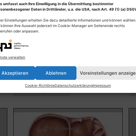
s umfasst auch Ihre Einwilligung in die Übermittlung bestimmter
sonenbezogener Daten in Drittländer, u.a. die USA, nach Art. 49 (1) (a) DSG
er Einstellungen erhalten Sie dazu detaillierte Informationen und können wählen
 können Ihre Auswahl jederzeit im Cookie-Manager am Seitenende rechts
errufen oder anpassen.
t
Cartoon Insulin transportiert Blutzucker durch
Ana
nste verwalten
Blutgefäß
Ga
55,00
€
–
135,00
€
55
Akzeptieren
Ablehnen
Voreinstellungen anzeig
Bildnummer: 4391
Bi
Cookie-Richtlinie
Datenschutzerklärung
Impressum
Ausführung wählen