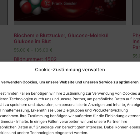
Biochemie Blutzucker, Glucose-Molekül
Ph
Glukose im Blut
Ins
Pa
55,00
€
–
135,00
€
55
Bildnummer: 4502
Bi
Cookie-Zustimmung verwalten
Ausführung wählen
 verwenden Cookies, um unsere Website und unseren Service zu optimieren.
bestimmten Fällen benötigen wir Ihre Zustimmung zur Verwendung von Cookies 
eren Technologien durch uns und unsere Partner, um persönliche Daten auf Ihr
ät zu speichern und abzurufen, um personalisierte Anzeigen und Inhalte, Anzeig
 Inhaltemessung, Erkenntnisse über Zielgruppen und Produktentwicklung
zunehmen. Ihre Zustimmung benötigen wir außerdem für die Einbindung externer
timedia- Inhalte. In einigen Fällen verarbeiten wir und unsere Partner Ihre
sönlichen Daten auf Grundlage von berechtigtem Interesse. Dabei können eben
kies und andere Technologien eingesetzt werden.