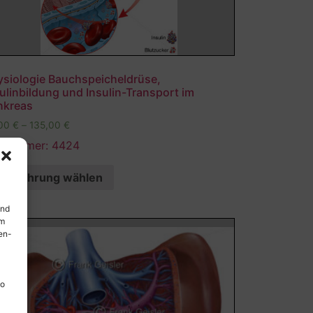
ysiologie Bauchspeicheldrüse,
ulinbildung und Insulin-Transport im
nkreas
,00
€
–
135,00
€
ldnummer: 4424
Ausführung wählen
und
em
en-
so