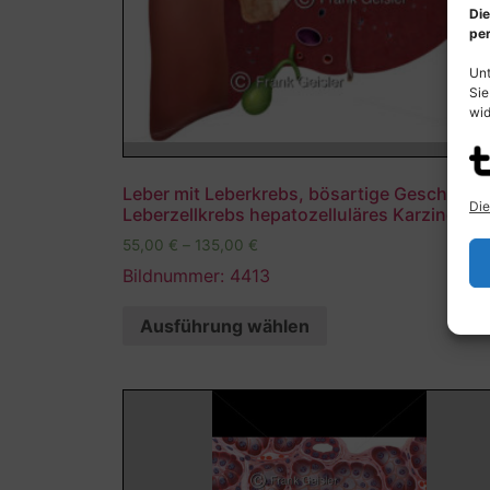
Die
per
Unt
Sie
wid
Leber mit Leberkrebs, bösartige Geschwuls
Die
Leberzellkrebs hepatozelluläres Karzinom
55,00
€
–
135,00
€
Bildnummer: 4413
Ausführung wählen