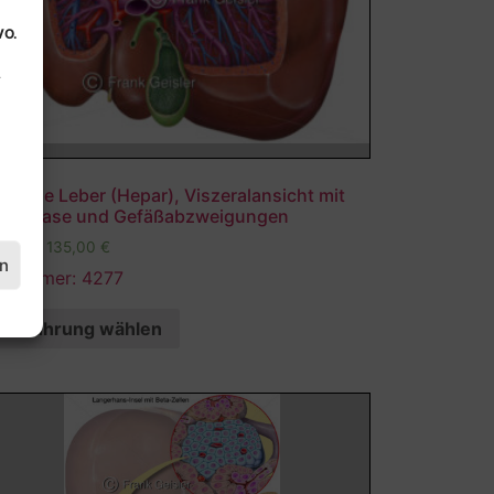
VO.
.
tomie Leber (Hepar), Viszeralansicht mit
llenblase und Gefäßabzweigungen
,00
€
–
135,00
€
en
ldnummer: 4277
Ausführung wählen