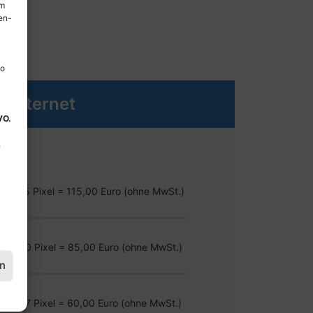
em
en-
so
Internet
VO.
.
 x 595 Pixel = 115,00 Euro (ohne MwSt.)
 x 420 Pixel = 85,00 Euro (ohne MwSt.)
en
 x 297 Pixel = 60,00 Euro (ohne MwSt.)