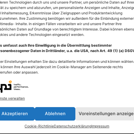
eren Technologien durch uns und unsere Partner, um persönliche Daten auf Ihr
inkl. Rechnung (PDF), per E-Mail als ZIP.
ät zu speichern und abzurufen, um personalisierte Anzeigen und Inhalte, Anzeig
 Inhaltemessung, Erkenntnisse über Zielgruppen und Produktentwicklung
zunehmen. Ihre Zustimmung benötigen wir außerdem für die Einbindung externer
timedia- Inhalte. In einigen Fällen verarbeiten wir und unsere Partner Ihre
sönlichen Daten auf Grundlage von berechtigtem Interesse. Dabei können eben
kies und andere Technologien eingesetzt werden.
n
s umfasst auch Ihre Einwilligung in die Übermittlung bestimmter
sonenbezogener Daten in Drittländer, u.a. die USA, nach Art. 49 (1) (a) DSG
er Einstellungen erhalten Sie dazu detaillierte Informationen und können wählen
 können Ihre Auswahl jederzeit im Cookie-Manager am Seitenende rechts
errufen oder anpassen.
 Pixel = 135,00 Euro (ohne
Format A5 = 421
nste verwalten
 Pixel = 100,00 Euro (ohne
Format A6 = 297
Akzeptieren
Ablehnen
Voreinstellungen anzeig
8 Pixel = 75,00 Euro (ohne
Cookie-Richtlinie
Datenschutzerklärung
Impressum
Format A7 = 210