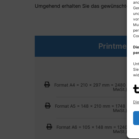
and
Umgehend erhalten Sie das gewünschte Bild, 
Ger
und
vor
Mul
per
Coo
Printmedie
Die
per
Unt
Sie
wid
Format A4 = 210 x 297 mm = 2480 x 3508
MwSt.)
Die
Format A5 = 148 x 210 mm = 1748 x 2480
MwSt.)
Format A6 = 105 x 148 mm = 1240 x 174
MwSt.)