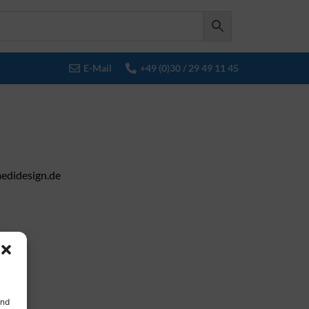
E-Mail
+49 (0)30 / 29 49 11 45
@medidesign.de
und