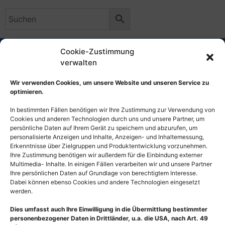
E-Mail
+49 (0)30 / 29 49 11 45
Cookie-Zustimmung
verwalten
Haben Sie Ihr Passwort vergessen? Bitte geben Sie
Wir verwenden Cookies, um unsere Website und unseren Service zu
Ihren Benutzernamen oder Ihre E-Mail-Adresse ein. Sie
optimieren.
erhalten einen Link per E-Mail, womit Sie sich ein neues
Passwort erstellen können.
In bestimmten Fällen benötigen wir Ihre Zustimmung zur Verwendung von
Cookies und anderen Technologien durch uns und unsere Partner, um
persönliche Daten auf Ihrem Gerät zu speichern und abzurufen, um
Benutzername oder E-Mail
personalisierte Anzeigen und Inhalte, Anzeigen- und Inhaltemessung,
Erkenntnisse über Zielgruppen und Produktentwicklung vorzunehmen.
Ihre Zustimmung benötigen wir außerdem für die Einbindung externer
Multimedia- Inhalte. In einigen Fällen verarbeiten wir und unsere Partner
Ihre persönlichen Daten auf Grundlage von berechtigtem Interesse.
Passwort zurücksetzen
Dabei können ebenso Cookies und andere Technologien eingesetzt
werden.
Startseite
Bildautor
Impressum
AGB
Dies umfasst auch Ihre Einwilligung in die Übermittlung bestimmter
Datenschutzerklärung
Widerrufsbelehrung
personenbezogener Daten in Drittländer, u.a. die USA, nach Art. 49