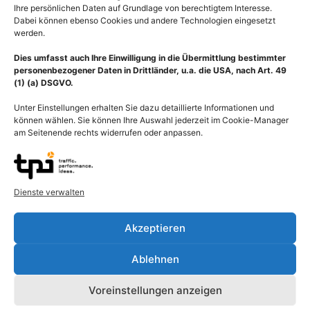
Ihre persönlichen Daten auf Grundlage von berechtigtem Interesse.
Dabei können ebenso Cookies und andere Technologien eingesetzt
werden.
Dies umfasst auch Ihre Einwilligung in die Übermittlung bestimmter
personenbezogener Daten in Drittländer, u.a. die USA, nach Art. 49
(1) (a) DSGVO.
Unter Einstellungen erhalten Sie dazu detaillierte Informationen und
können wählen. Sie können Ihre Auswahl jederzeit im Cookie-Manager
am Seitenende rechts widerrufen oder anpassen.
Dienste verwalten
Beschreibung
Akzeptieren
Illustration Anatomie einer weibliche Brust (Mamma) im
Ablehnen
Sagittalschnitt mit Röntgenbild einer Brustdrüse von lateral.
Schnitt durch eine weibliche Brust in Seitenansicht (lateral) mit
Voreinstellungen anzeigen
läppchenartig unterteilten Drüsen-Bereichen (Lobuli glandulae