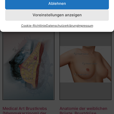
Bildnummer: 3930
Ablehnen
Ausführung wählen
Ausführung wählen
Voreinstellungen anzeigen
Cookie-Richtlinie
Datenschutzerklärung
Impressum
Medical Art Brustkrebs
Anatomie der weiblichen
(Mammakarzinom) der
Brüste, Brustdrüse