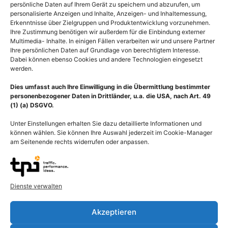
persönliche Daten auf Ihrem Gerät zu speichern und abzurufen, um
personalisierte Anzeigen und Inhalte, Anzeigen- und Inhaltemessung,
Erkenntnisse über Zielgruppen und Produktentwicklung vorzunehmen.
Ihre Zustimmung benötigen wir außerdem für die Einbindung externer
Multimedia- Inhalte. In einigen Fällen verarbeiten wir und unsere Partner
Ihre persönlichen Daten auf Grundlage von berechtigtem Interesse.
Dabei können ebenso Cookies und andere Technologien eingesetzt
werden.
Dies umfasst auch Ihre Einwilligung in die Übermittlung bestimmter
personenbezogener Daten in Drittländer, u.a. die USA, nach Art. 49
(1) (a) DSGVO.
Unter Einstellungen erhalten Sie dazu detaillierte Informationen und
können wählen. Sie können Ihre Auswahl jederzeit im Cookie-Manager
am Seitenende rechts widerrufen oder anpassen.
Mamma, Brustdrüse,
Onkologie Brustkrebs,
Busen, Brust der Frau
Mammakarzinom mit
Dienste verwalten
Entzündung im
55,00
€
–
135,00
€
Brustgewebe
Akzeptieren
Bildnummer: 4085
55,00
€
–
135,00
€