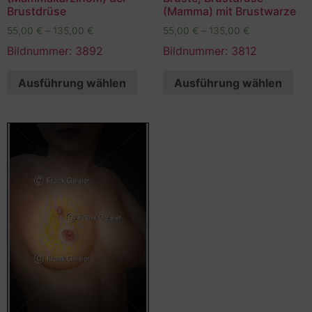
Brustdrüse
(Mamma) mit Brustwarze
55,00
€
–
135,00
€
55,00
€
–
135,00
€
Bildnummer: 3892
Bildnummer: 3812
Ausführung wählen
Ausführung wählen