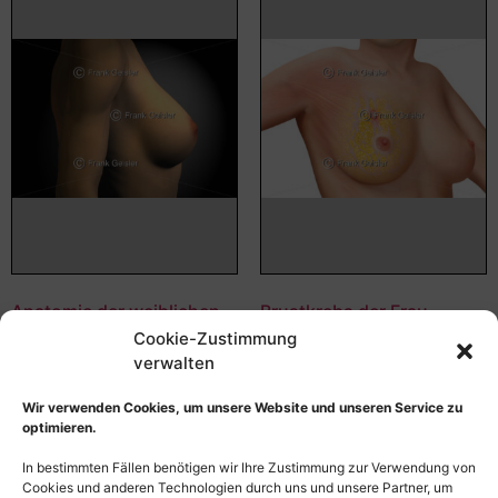
Anatomie der weiblichen
Brustkrebs der Frau,
Brust, Mamma, Brustdrüse
Mammakarzinom im
Cookie-Zustimmung
Brustgewebe
verwalten
55,00
€
–
135,00
€
55,00
€
–
135,00
€
Bildnummer: 4241
Wir verwenden Cookies, um unsere Website und unseren Service zu
Bildnummer: 4087
optimieren.
Ausführung wählen
Ausführung wählen
In bestimmten Fällen benötigen wir Ihre Zustimmung zur Verwendung von
Cookies und anderen Technologien durch uns und unsere Partner, um