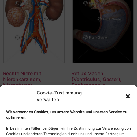
Rechte Niere mit
Reflux Magen
Nierenkarzinom,
(Ventriculus, Gaster),
Nierentumor
Sodbrennen in
Tumorwachstum Phase 3
Speiseröhre
Cookie-Zustimmung
(Oesophagus)
verwalten
55,00
€
–
135,00
€
55,00
€
–
135,00
€
Bildnummer: 4394
Wir verwenden Cookies, um unsere Website und unseren Service zu
Bildnummer: 4363
optimieren.
Ausführung wählen
Ausführung wählen
In bestimmten Fällen benötigen wir Ihre Zustimmung zur Verwendung von
Cookies und anderen Technologien durch uns und unsere Partner, um