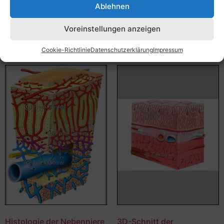
Bildnummer: 4355
Ablehnen
Bildnummer: 4362
Ausführung wählen
Voreinstellungen anzeigen
Ausführung wählen
Cookie-Richtlinie
Datenschutzerklärung
Impressum
Histologie der Nebenniere
3D-Schnitt der