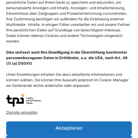
persönliche Daten auf Ihrem Gerät zu speichern und abzurufen, um
personalisierte Anzeigen und Inhalte, Anzeigen- und Inhaltemessung,
Erkenntnisse über Zielgruppen und Produktentwicklung vorzunehmen.
Ihre Zustimmung benötigen wir außerdem für die Einbindung externer
Multimedia- Inhalte. In einigen Fällen verarbeiten wir und unsere Partner
Ihre persönlichen Daten auf Grundlage von berechtigtem Interesse.
Dabei können ebenso Cookies und andere Technologien eingesetzt
werden.
Dies umfasst auch Ihre Einwilligung in die Übermittlung bestimmter
personenbezogener Daten in Drittländer, u.a. die USA, nach Art. 49
(1) (a) DSGVO.
Unter Einstellungen erhalten Sie dazu detaillierte Informationen und
können wählen. Sie können Ihre Auswahl jederzeit im Cookie-Manager
am Seitenende rechts widerrufen oder anpassen.
Magen mit
Oberflächenanatomie der
Magengeschwür,
Brustdrüse mit
Dienste verwalten
Magenulkus
Lymphgefäßen und
(Magenulckus, Ulcus
Lymphknoten
Akzeptieren
ventriculi)
55,00
€
–
135,00
€
55,00
€
–
135,00
€