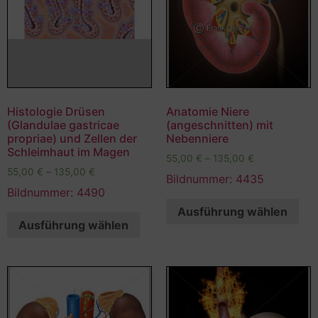
Histologie Drüsen
Anatomie Niere
(Glandulae gastricae
(angeschnitten) mit
propriae) und Zellen der
Nebenniere
Schleimhaut im Magen
55,00
€
–
135,00
€
55,00
€
–
135,00
€
Bildnummer: 4435
Bildnummer: 4490
Ausführung wählen
Ausführung wählen