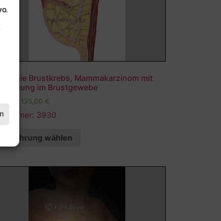
VO.
.
kologie Brustkrebs, Mammakarzinom mit
tzündung im Brustgewebe
,00
€
–
135,00
€
en
ldnummer: 3930
Ausführung wählen