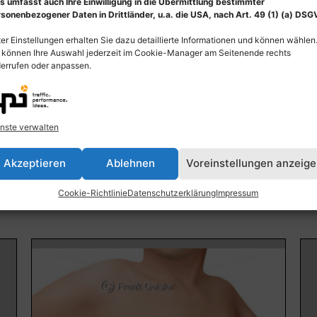
s umfasst auch Ihre Einwilligung in die Übermittlung bestimmter
sonenbezogener Daten in Drittländer, u.a. die USA, nach Art. 49 (1) (a) DSG
er Einstellungen erhalten Sie dazu detaillierte Informationen und können wählen
 können Ihre Auswahl jederzeit im Cookie-Manager am Seitenende rechts
errufen oder anpassen.
Mamma, Brustdrüse, Busen, Brust der Frau
On
En
nste verwalten
55,00
€
–
135,00
€
55
Bildnummer: 4085
Akzeptieren
Ablehnen
Voreinstellungen anzeig
Bi
Ausführung wählen
Cookie-Richtlinie
Datenschutzerklärung
Impressum