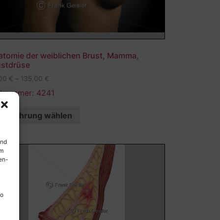
atomie der weiblichen Brust, Mamma,
ustdrüse
,00
€
–
135,00
€
ldnummer: 4241
Ausführung wählen
und
em
en-
so