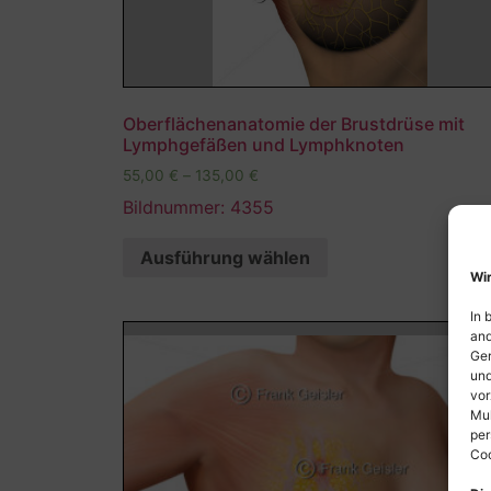
Oberflächenanatomie der Brustdrüse mit
Lymphgefäßen und Lymphknoten
55,00
€
–
135,00
€
Bildnummer: 4355
Ausführung wählen
Wir
In 
and
Ger
und
vor
Mul
per
Coo