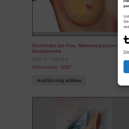
Die
per
Unt
Sie
wid
Brustkrebs der Frau, Mammakarzinom im
Brustgewebe
Die
55,00
€
–
135,00
€
Bildnummer: 4087
Ausführung wählen