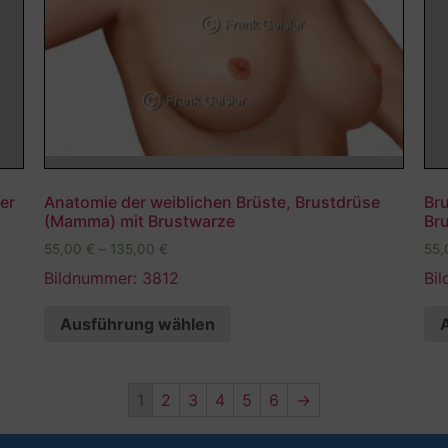
er
Anatomie der weiblichen Brüste, Brustdrüse
Br
(Mamma) mit Brustwarze
Br
55,00
€
–
135,00
€
55
Bildnummer: 3812
Bi
Ausführung wählen
1
2
3
4
5
6
→