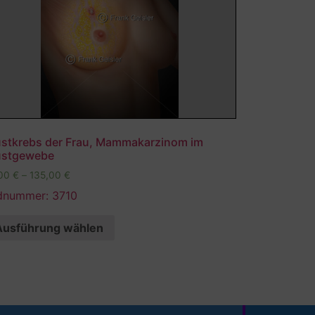
ustkrebs der Frau, Mammakarzinom im
ustgewebe
,00
€
–
135,00
€
ldnummer: 3710
Ausführung wählen