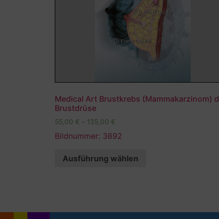
Medical Art Brustkrebs (Mammakarzinom) d
Brustdrüse
55,00
€
–
135,00
€
Bildnummer: 3892
Ausführung wählen