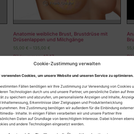
Anatomie weibliche Brust, Brustdrüse mit
An
Drüsenlappen und Milchgänge
Br
55,00
€
–
135,00
€
55
Bildnummer: 4247
Bi
Cookie-Zustimmung verwalten
Ausführung wählen
 verwenden Cookies, um unsere Website und unseren Service zu optimieren.
bestimmten Fällen benötigen wir Ihre Zustimmung zur Verwendung von Cookies 
eren Technologien durch uns und unsere Partner, um persönliche Daten auf Ihr
ät zu speichern und abzurufen, um personalisierte Anzeigen und Inhalte, Anzeig
 Inhaltemessung, Erkenntnisse über Zielgruppen und Produktentwicklung
zunehmen. Ihre Zustimmung benötigen wir außerdem für die Einbindung externer
timedia- Inhalte. In einigen Fällen verarbeiten wir und unsere Partner Ihre
sönlichen Daten auf Grundlage von berechtigtem Interesse. Dabei können eben
kies und andere Technologien eingesetzt werden.