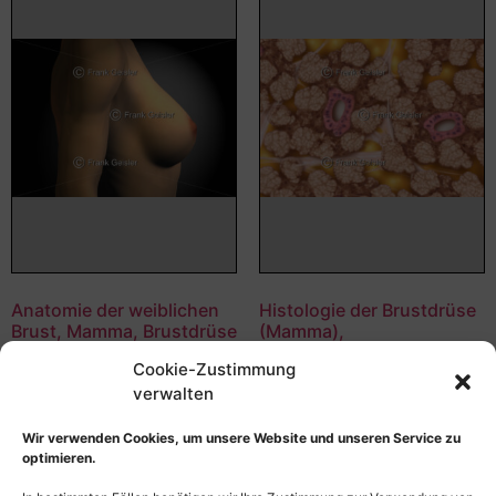
Anatomie der weiblichen
Histologie der Brustdrüse
Brust, Mamma, Brustdrüse
(Mamma),
Drüsenläppchen und
55,00
€
–
135,00
€
Cookie-Zustimmung
Milchgänge
Bildnummer: 4241
verwalten
55,00
€
–
135,00
€
Bildnummer: 4235
Wir verwenden Cookies, um unsere Website und unseren Service zu
Ausführung wählen
optimieren.
Ausführung wählen