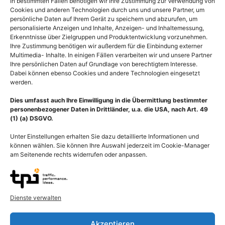
In bestimmten Fällen benötigen wir Ihre Zustimmung zur Verwendung von
Cookies und anderen Technologien durch uns und unsere Partner, um
persönliche Daten auf Ihrem Gerät zu speichern und abzurufen, um
personalisierte Anzeigen und Inhalte, Anzeigen- und Inhaltemessung,
Erkenntnisse über Zielgruppen und Produktentwicklung vorzunehmen.
Ihre Zustimmung benötigen wir außerdem für die Einbindung externer
Multimedia- Inhalte. In einigen Fällen verarbeiten wir und unsere Partner
Ihre persönlichen Daten auf Grundlage von berechtigtem Interesse.
Dabei können ebenso Cookies und andere Technologien eingesetzt
werden.
Dies umfasst auch Ihre Einwilligung in die Übermittlung bestimmter
personenbezogener Daten in Drittländer, u.a. die USA, nach Art. 49
(1) (a) DSGVO.
Unter Einstellungen erhalten Sie dazu detaillierte Informationen und
können wählen. Sie können Ihre Auswahl jederzeit im Cookie-Manager
am Seitenende rechts widerrufen oder anpassen.
Brustkrebs der Frau,
Mamma, Brustdrüse,
Mammakarzinom im
Busen, Brust der Frau
Dienste verwalten
Brustgewebe
55,00
€
–
135,00
€
55,00
€
–
135,00
€
Bildnummer: 4085
Akzeptieren