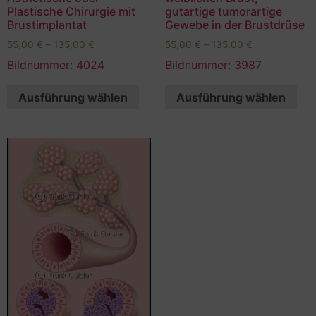
Plastische Chirurgie mit
gutartige tumorartige
Brustimplantat
Gewebe in der Brustdrüse
55,00
€
–
135,00
€
55,00
€
–
135,00
€
Bildnummer: 4024
Bildnummer: 3987
Ausführung wählen
Ausführung wählen