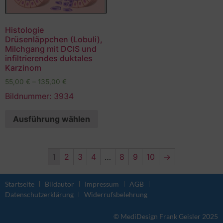
Histologie
Drüsenläppchen (Lobuli),
Milchgang mit DCIS und
infiltrierendes duktales
Karzinom
55,00
€
–
135,00
€
Bildnummer: 3934
Ausführung wählen
1
2
3
4
…
8
9
10
→
Startseite
Bildautor
Impressum
AGB
Datenschutzerklärung
Widerrufsbelehrung
© MediDesign Frank Geisler 2025