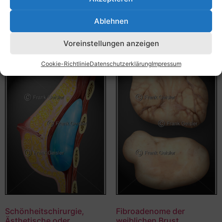
Bildnummer: 4087
Ausführung wählen
Ablehnen
Ausführung wählen
Voreinstellungen anzeigen
Cookie-Richtlinie
Datenschutzerklärung
Impressum
Schönheitschirurgie,
Fibroadenome der
Ästhetische oder
weiblichen Brust,