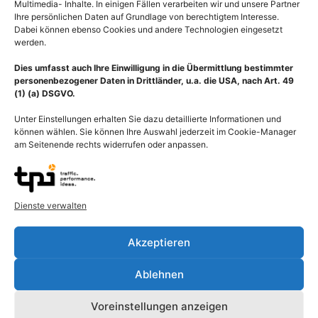
Multimedia- Inhalte. In einigen Fällen verarbeiten wir und unsere Partner
Ihre persönlichen Daten auf Grundlage von berechtigtem Interesse.
Dabei können ebenso Cookies und andere Technologien eingesetzt
werden.
Dies umfasst auch Ihre Einwilligung in die Übermittlung bestimmter
personenbezogener Daten in Drittländer, u.a. die USA, nach Art. 49
(1) (a) DSGVO.
Unter Einstellungen erhalten Sie dazu detaillierte Informationen und
können wählen. Sie können Ihre Auswahl jederzeit im Cookie-Manager
am Seitenende rechts widerrufen oder anpassen.
Dienste verwalten
Beschreibung
Akzeptieren
Lokalisation Brustkrebs (Mammakarzinom) der weiblichen Brust
Ablehnen
(Mamma, Brustdrüse, Busen) mit Lymphgefäßen und
Lymphknoten durchscheinend dargestellt. Die Brustdrüse ist in
Voreinstellungen anzeigen
ihrem Inneren läppchenartig unterteilten, mit Drüsen-Bereichen