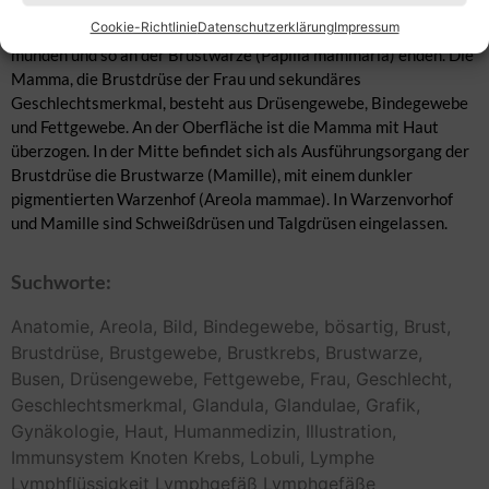
(Lobuli glandulae mammariae) und Milchgängen (Sinus
Cookie-Richtlinie
Datenschutzerklärung
Impressum
lactiferus), die im Milchausführungsgang (Ductus lactiferi)
münden und so an der Brustwarze (Papilla mammaria) enden. Die
Mamma, die Brustdrüse der Frau und sekundäres
Geschlechtsmerkmal, besteht aus Drüsengewebe, Bindegewebe
und Fettgewebe. An der Oberfläche ist die Mamma mit Haut
überzogen. In der Mitte befindet sich als Ausführungsorgang der
Brustdrüse die Brustwarze (Mamille), mit einem dunkler
pigmentierten Warzenhof (Areola mammae). In Warzenvorhof
und Mamille sind Schweißdrüsen und Talgdrüsen eingelassen.
Suchworte:
Anatomie,
Areola,
Bild,
Bindegewebe,
bösartig,
Brust,
Brustdrüse,
Brustgewebe,
Brustkrebs,
Brustwarze,
Busen,
Drüsengewebe,
Fettgewebe,
Frau,
Geschlecht,
Geschlechtsmerkmal,
Glandula,
Glandulae,
Grafik,
Gynäkologie,
Haut,
Humanmedizin,
Illustration,
Immunsystem
Knoten
Krebs,
Lobuli,
Lymphe
Lymphflüssigkeit
Lymphgefäß
Lymphgefäße