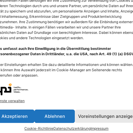
bestimmten Fällen benötigen wir Ihre Zustimmung zur Verwendung von Cookies 
eren Technologien durch uns und unsere Partner, um persönliche Daten auf Ihr
ät zu speichern und abzurufen, um personalisierte Anzeigen und Inhalte, Anzeig
 Inhaltemessung, Erkenntnisse über Zielgruppen und Produktentwicklung
zunehmen. Ihre Zustimmung benötigen wir außerdem für die Einbindung externer
timedia- Inhalte. In einigen Fällen verarbeiten wir und unsere Partner Ihre
sönlichen Daten auf Grundlage von berechtigtem Interesse. Dabei können eben
Anatomie Muskulatur Kopf, Gesichtsmuskeln
An
kies und andere Technologien eingesetzt werden.
und Halsmuskeln mit Nerven
Ha
55,00
€
–
135,00
€
55
s umfasst auch Ihre Einwilligung in die Übermittlung bestimmter
sonenbezogener Daten in Drittländer, u.a. die USA, nach Art. 49 (1) (a) DSG
Bildnummer: 2062
Bi
er Einstellungen erhalten Sie dazu detaillierte Informationen und können wählen
Ausführung wählen
 können Ihre Auswahl jederzeit im Cookie-Manager am Seitenende rechts
errufen oder anpassen.
nste verwalten
Akzeptieren
Ablehnen
Voreinstellungen anzeig
Cookie-Richtlinie
Datenschutzerklärung
Impressum