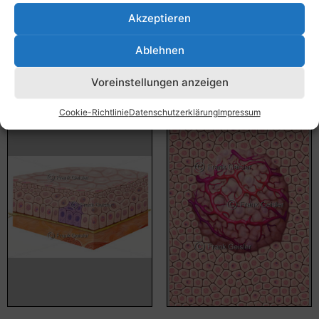
55,00
€
–
135,00
€
55,00
€
–
135,00
€
Akzeptieren
Bildnummer: 4374
Bildnummer: 4360
Ablehnen
Ausführung wählen
Ausführung wählen
Voreinstellungen anzeigen
Cookie-Richtlinie
Datenschutzerklärung
Impressum