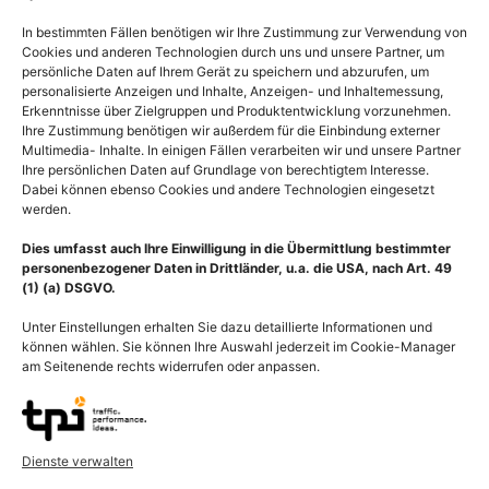
Ausführung wählen
In bestimmten Fällen benötigen wir Ihre Zustimmung zur Verwendung von
Cookies und anderen Technologien durch uns und unsere Partner, um
persönliche Daten auf Ihrem Gerät zu speichern und abzurufen, um
personalisierte Anzeigen und Inhalte, Anzeigen- und Inhaltemessung,
Erkenntnisse über Zielgruppen und Produktentwicklung vorzunehmen.
Ihre Zustimmung benötigen wir außerdem für die Einbindung externer
Multimedia- Inhalte. In einigen Fällen verarbeiten wir und unsere Partner
Ihre persönlichen Daten auf Grundlage von berechtigtem Interesse.
Dabei können ebenso Cookies und andere Technologien eingesetzt
werden.
Dies umfasst auch Ihre Einwilligung in die Übermittlung bestimmter
personenbezogener Daten in Drittländer, u.a. die USA, nach Art. 49
(1) (a) DSGVO.
Unter Einstellungen erhalten Sie dazu detaillierte Informationen und
können wählen. Sie können Ihre Auswahl jederzeit im Cookie-Manager
am Seitenende rechts widerrufen oder anpassen.
Krebs, Laserinduzierte
Therapie bei Brustkrebs
Thermotherapie bei
durch Bindung
Tumor, Erhitzen von
Wachstumsfaktor-
Dienste verwalten
Tumorgewebe
Rezeptor