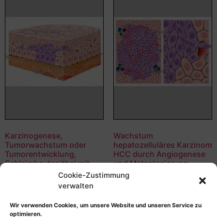
Karzinogenese,
Wachstum
Tumorwachstum oder
hepatozelluläres Karzinom
Tumorentwicklung,
HCC durch Angiogenese
Schleimhautepithel mit
und Metastasierung
Dysplasie Grad 2
Cookie-Zustimmung
55,00
€
–
135,00
€
verwalten
55,00
€
–
135,00
€
Bildnummer: 4432
Bildnummer: 4467
Wir verwenden Cookies, um unsere Website und unseren Service zu
Ausführung wählen
optimieren.