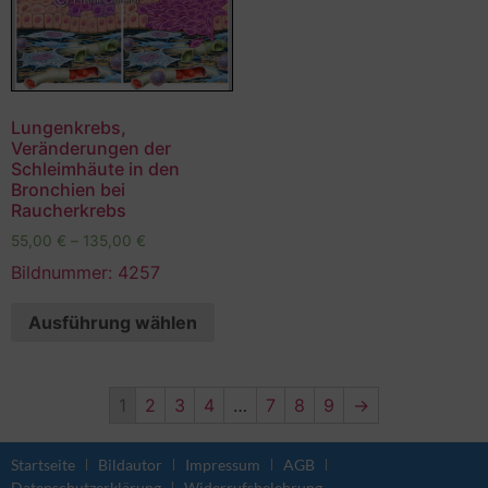
Lungenkrebs,
Veränderungen der
Schleimhäute in den
Bronchien bei
Raucherkrebs
55,00
€
–
135,00
€
Bildnummer: 4257
Ausführung wählen
1
2
3
4
…
7
8
9
→
Startseite
Bildautor
Impressum
AGB
Datenschutzerklärung
Widerrufsbelehrung