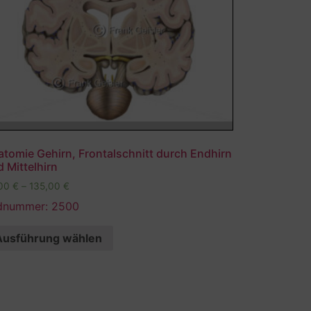
tomie Gehirn, Frontalschnitt durch Endhirn
 Mittelhirn
,00
€
–
135,00
€
ldnummer: 2500
Ausführung wählen