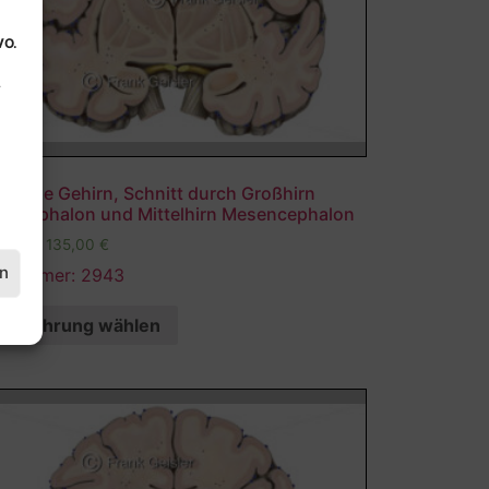
VO.
.
atomie Gehirn, Schnitt durch Großhirn
lencephalon und Mittelhirn Mesencephalon
,00
€
–
135,00
€
en
ldnummer: 2943
Ausführung wählen