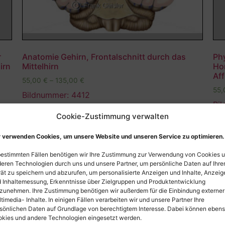
r
Anatomie Gehirn, Frontalschnitt durch das
Phy
irn
Mittelhirn
Ho
Af
55,00
€
–
135,00
€
55
Bildnummer: 4412
Bi
Cookie-Zustimmung verwalten
Ausführung wählen
 verwenden Cookies, um unsere Website und unseren Service zu optimieren.
bestimmten Fällen benötigen wir Ihre Zustimmung zur Verwendung von Cookies 
eren Technologien durch uns und unsere Partner, um persönliche Daten auf Ihr
ät zu speichern und abzurufen, um personalisierte Anzeigen und Inhalte, Anzeig
 Inhaltemessung, Erkenntnisse über Zielgruppen und Produktentwicklung
zunehmen. Ihre Zustimmung benötigen wir außerdem für die Einbindung externer
timedia- Inhalte. In einigen Fällen verarbeiten wir und unsere Partner Ihre
sönlichen Daten auf Grundlage von berechtigtem Interesse. Dabei können eben
kies und andere Technologien eingesetzt werden.