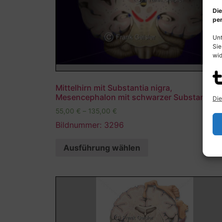
Die
per
Unt
Sie
wid
Mittelhirn mit Substantia nigra,
Mesencephalon mit schwarzer Substanz (ro
Die
55,00
€
–
135,00
€
Bildnummer: 3296
Ausführung wählen