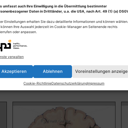
s umfasst auch Ihre Einwilligung in die Übermittlung bestimmter
sonenbezogener Daten in Drittländer, u.a. die USA, nach Art. 49 (1) (a) DSG
er Einstellungen erhalten Sie dazu detaillierte Informationen und können wählen
 können Ihre Auswahl jederzeit im Cookie-Manager am Seitenende rechts
errufen oder anpassen.
Frontalschnitt durch das Mittelhirn,
An
t)
Mesencephalon mit Substantia nigra (rot)
Te
nste verwalten
55,00
€
–
135,00
€
55
Akzeptieren
Ablehnen
Voreinstellungen anzeig
Bildnummer: 3023
Bi
Cookie-Richtlinie
Datenschutzerklärung
Impressum
Ausführung wählen