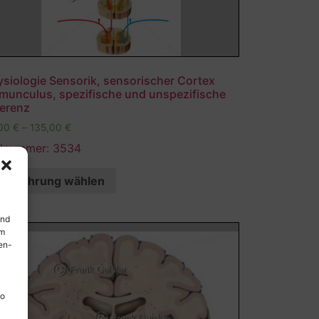
siologie Sensorik, sensorischer Cortex
munculus, spezifische und unspezifische
ferenz
,00
€
–
135,00
€
ldnummer: 3534
Ausführung wählen
und
em
en-
so