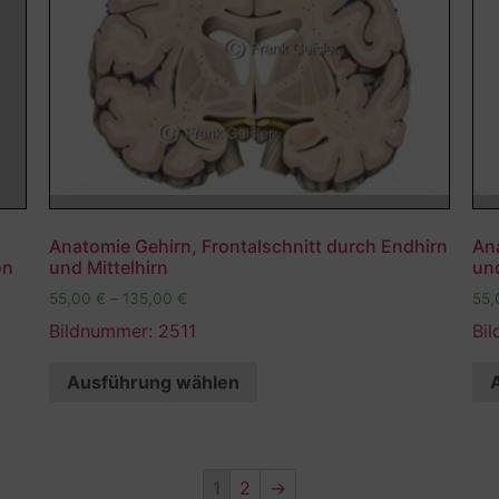
Anatomie Gehirn, Frontalschnitt durch Endhirn
Ana
on
und Mittelhirn
und
55,00
€
–
135,00
€
55
Bildnummer: 2511
Bi
Ausführung wählen
1
2
→