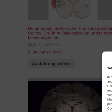
Homunculus, motorischer und sensorische
Cortex, Großhirn Telencephalon und Mittelh
Mesencephalon
55,00
€
–
135,00
€
Bildnummer: 4443
Ausführung wählen
Wir
In 
and
Ger
und
vor
Mul
per
Coo