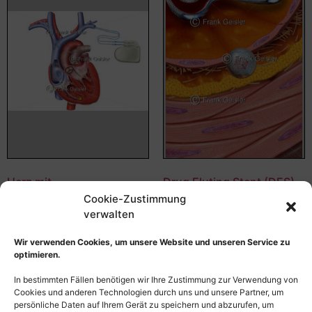
Herz mit
Drug Eluting Stent (DES)
Herzschrittmacher bei
mit zytostatischem
Cookie-Zustimmung
Bradykardie
Medikament
verwalten
55,00
€
–
135,00
€
55,00
€
–
135,00
€
Wir verwenden Cookies, um unsere Website und unseren Service zu
Bildnummer: 4170
Bildnummer: 4164
optimieren.
Ausführung wählen
Ausführung wählen
In bestimmten Fällen benötigen wir Ihre Zustimmung zur Verwendung von
Cookies und anderen Technologien durch uns und unsere Partner, um
persönliche Daten auf Ihrem Gerät zu speichern und abzurufen, um