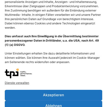
personalisierte Anzeigen und Inhalte, Anzeigen- und Inhaltemessung,
Erkenntnisse über Zielgruppen und Produktentwicklung vorzunehmen.
Ihre Zustimmung benötigen wir außerdem für die Einbindung externer
Multimedia- Inhalte. In einigen Fällen verarbeiten wir und unsere Partner
Ihre persönlichen Daten auf Grundlage von berechtigtem Interesse.
Dabei können ebenso Cookies und andere Technologien eingesetzt
werden.
Dies umfasst auch Ihre Einwilligung in die Übermittlung bestimmter
personenbezogener Daten in Drittländer, u.a. die USA, nach Art. 49
(1) (a) DSGVO.
Unter Einstellungen erhalten Sie dazu detaillierte Informationen und
können wählen. Sie können Ihre Auswahl jederzeit im Cookie-Manager
am Seitenende rechts widerrufen oder anpassen.
Medical Art Szintigraphie
Medical Art Prothetik in
der Schilddrüse
der Bionik, Handprothese
Dienste verwalten
der Hand
55,00
€
–
135,00
€
55,00
€
–
135,00
€
Akzeptieren
Bildnummer: 3519
Bildnummer: 3481
Ablehnen
Ausführung wählen