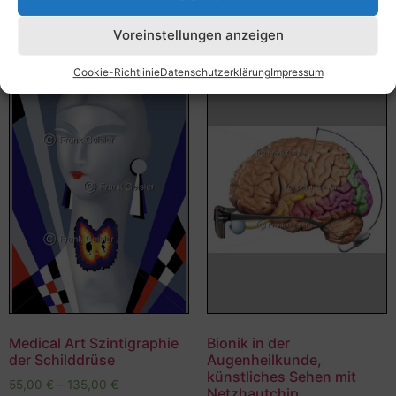
Ausführung wählen
Voreinstellungen anzeigen
Cookie-Richtlinie
Datenschutzerklärung
Impressum
Medical Art Szintigraphie
Bionik in der
der Schilddrüse
Augenheilkunde,
künstliches Sehen mit
55,00
€
–
135,00
€
Netzhautchip