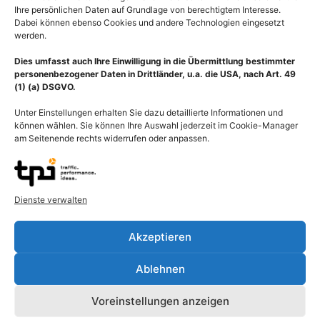
Ihre persönlichen Daten auf Grundlage von berechtigtem Interesse.
Dabei können ebenso Cookies und andere Technologien eingesetzt
werden.
Dies umfasst auch Ihre Einwilligung in die Übermittlung bestimmter
personenbezogener Daten in Drittländer, u.a. die USA, nach Art. 49
(1) (a) DSGVO.
Unter Einstellungen erhalten Sie dazu detaillierte Informationen und
können wählen. Sie können Ihre Auswahl jederzeit im Cookie-Manager
am Seitenende rechts widerrufen oder anpassen.
Dienste verwalten
Beschreibung
Akzeptieren
Polle der Lupine – Blütenstaub (Pollen) verbreitet durch
Ablehnen
Pollenflug ist für Menschen mit Allergien problematisch und kann
allergische Reaktionen auslösen. Pollenallergie (Heuschnupfen,
Voreinstellungen anzeigen
Pollinosis, allergischer Schnupfen, Rhinitis allergica) ist eine