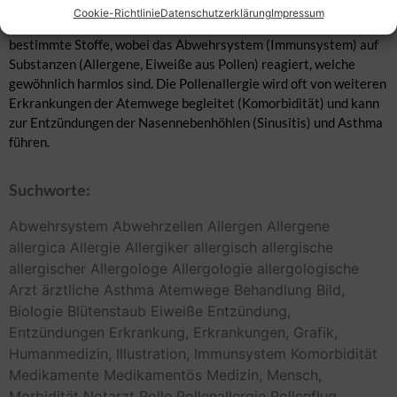
Allergie gegen Blütenstaub (Pollen). Eine Allergie ist eine
Cookie-Richtlinie
Datenschutzerklärung
Impressum
Überempfindlichkeit (Sensibilisierung) des Körpers gegen
bestimmte Stoffe, wobei das Abwehrsystem (Immunsystem) auf
Substanzen (Allergene, Eiweiße aus Pollen) reagiert, welche
gewöhnlich harmlos sind. Die Pollenallergie wird oft von weiteren
Erkrankungen der Atemwege begleitet (Komorbidität) und kann
zur Entzündungen der Nasennebenhöhlen (Sinusitis) und Asthma
führen.
Suchworte:
Abwehrsystem
Abwehrzellen
Allergen
Allergene
allergica
Allergie
Allergiker
allergisch
allergische
allergischer
Allergologe
Allergologie
allergologische
Arzt
ärztliche
Asthma
Atemwege
Behandlung
Bild,
Biologie
Blütenstaub
Eiweiße
Entzündung,
Entzündungen
Erkrankung,
Erkrankungen,
Grafik,
Humanmedizin,
Illustration,
Immunsystem
Komorbidität
Medikamente
Medikamentös
Medizin,
Mensch,
Morbidität
Notarzt
Polle
Pollenallergie
Pollenflug