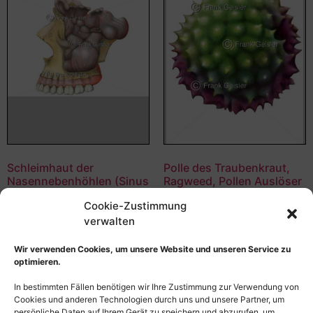
Schleimhaut der
Polle des Traubenkraut,
Nasennebenhöhlen (Sinus
Ragweed, Pollen Auslöser
paranasales) von außen
der Pollenallergie
Cookie-Zustimmung
55,00
€
–
135,00
€
55,00
€
–
135,00
€
verwalten
Bildnummer: 4103
Bildnummer: 3993
Wir verwenden Cookies, um unsere Website und unseren Service zu
optimieren.
Ausführung wählen
Ausführung wählen
In bestimmten Fällen benötigen wir Ihre Zustimmung zur Verwendung von
Cookies und anderen Technologien durch uns und unsere Partner, um
persönliche Daten auf Ihrem Gerät zu speichern und abzurufen, um