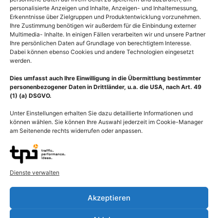
personalisierte Anzeigen und Inhalte, Anzeigen- und Inhaltemessung,
Erkenntnisse über Zielgruppen und Produktentwicklung vorzunehmen.
Ihre Zustimmung benötigen wir außerdem für die Einbindung externer
Multimedia- Inhalte. In einigen Fällen verarbeiten wir und unsere Partner
Ihre persönlichen Daten auf Grundlage von berechtigtem Interesse.
Dabei können ebenso Cookies und andere Technologien eingesetzt
werden.
Dies umfasst auch Ihre Einwilligung in die Übermittlung bestimmter
personenbezogener Daten in Drittländer, u.a. die USA, nach Art. 49
(1) (a) DSGVO.
Unter Einstellungen erhalten Sie dazu detaillierte Informationen und
können wählen. Sie können Ihre Auswahl jederzeit im Cookie-Manager
am Seitenende rechts widerrufen oder anpassen.
Polle der Eiche, Quercus,
Allergische Reaktion
Pollen Auslöser der
durch Pollen, Auslöser der
Pollenallergie
Pollenallergie
Dienste verwalten
55,00
€
–
135,00
€
55,00
€
–
135,00
€
Bildnummer: 3946
Bildnummer: 3910
Akzeptieren
Ausführung wählen
Ausführung wählen