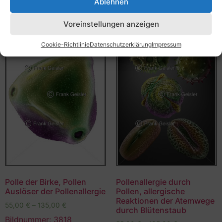
Ablehnen
Voreinstellungen anzeigen
Cookie-Richtlinie
Datenschutzerklärung
Impressum
Polle der Birke, Pollen
Pollenallergie durch
Auslöser der Pollenallergie
Pollen, allergische
Reaktionen der Atemwege
55,00
€
–
135,00
€
durch Blütenstaub
Bildnummer: 3818