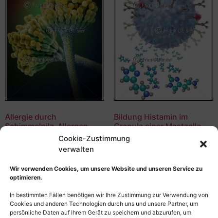
Allergie durch
Bildung Histamin im
Schimmelpilz-Allergen,
Granula einer Mastzelle
Kolbenschimmel
Cookie-Zustimmung
55,00
€
–
135,00
€
Aspergillus
verwalten
Bildnummer: 4138
55,00
€
–
135,00
€
Wir verwenden Cookies, um unsere Website und unseren Service zu
Bildnummer: 4315
Ausführung wählen
optimieren.
Ausführung wählen
In bestimmten Fällen benötigen wir Ihre Zustimmung zur Verwendung von
Cookies und anderen Technologien durch uns und unsere Partner, um
persönliche Daten auf Ihrem Gerät zu speichern und abzurufen, um