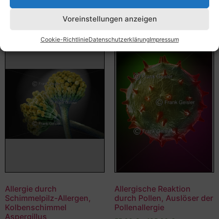
Ausführung wählen
Ausführung wählen
Voreinstellungen anzeigen
Cookie-Richtlinie
Datenschutzerklärung
Impressum
Allergie durch
Allergische Reaktion
Schimmelpilz-Allergen,
durch Pollen, Auslöser der
Kolbenschimmel
Pollenallergie
Aspergillus