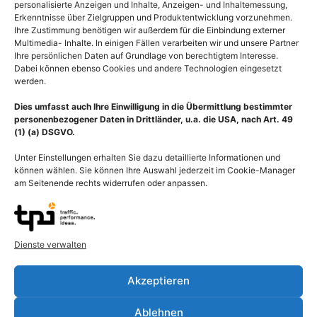
personalisierte Anzeigen und Inhalte, Anzeigen- und Inhaltemessung,
Erkenntnisse über Zielgruppen und Produktentwicklung vorzunehmen.
Ihre Zustimmung benötigen wir außerdem für die Einbindung externer
Multimedia- Inhalte. In einigen Fällen verarbeiten wir und unsere Partner
Ihre persönlichen Daten auf Grundlage von berechtigtem Interesse.
Dabei können ebenso Cookies und andere Technologien eingesetzt
werden.
Dies umfasst auch Ihre Einwilligung in die Übermittlung bestimmter
personenbezogener Daten in Drittländer, u.a. die USA, nach Art. 49
(1) (a) DSGVO.
Unter Einstellungen erhalten Sie dazu detaillierte Informationen und
können wählen. Sie können Ihre Auswahl jederzeit im Cookie-Manager
am Seitenende rechts widerrufen oder anpassen.
Polle des Traubenkraut,
Polle der Eiche, Quercus,
Ragweed, Pollen Auslöser
Pollen Auslöser der
Dienste verwalten
der Pollenallergie
Pollenallergie
55,00
€
–
135,00
€
55,00
€
–
135,00
€
Akzeptieren
Bildnummer: 3993
Bildnummer: 3946
Ablehnen