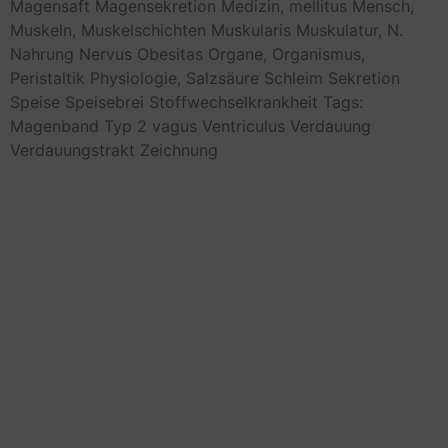
Magensaft
Magensekretion
Medizin,
mellitus
Mensch,
Muskeln,
Muskelschichten
Muskularis
Muskulatur,
N.
Nahrung
Nervus
Obesitas
Organe,
Organismus,
Peristaltik
Physiologie,
Salzsäure
Schleim
Sekretion
Speise
Speisebrei
Stoffwechselkrankheit
Tags:
Magenband
Typ 2
vagus
Ventriculus
Verdauung
Verdauungstrakt
Zeichnung