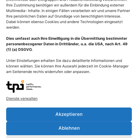
Ihre Zustimmung benötigen wir außerdem für die Einbindung externer
Multimedia- Inhalte. In einigen Fällen verarbeiten wir und unsere Partner
Ihre persönlichen Daten auf Grundlage von berechtigtem Interesse.
Dabei können ebenso Cookies und andere Technologien eingesetzt
werden.
Dies umfasst auch Ihre Einwilligung in die Übermittlung bestimmter
personenbezogener Daten in Drittländer, u.a. die USA, nach Art. 49
(1) (a) DSGVO.
Unter Einstellungen erhalten Sie dazu detaillierte Informationen und
können wählen. Sie können Ihre Auswahl jederzeit im Cookie-Manager
am Seitenende rechts widerrufen oder anpassen.
Dienste verwalten
Beschreibung
Akzeptieren
Darstellung Magen mit Magenband, eine medizinische
Ablehnen
Behandlungsmethode bei krankhafter Adipositas, die durch
konservative Behandlungsmaßnahmen nicht mehr behandelbar