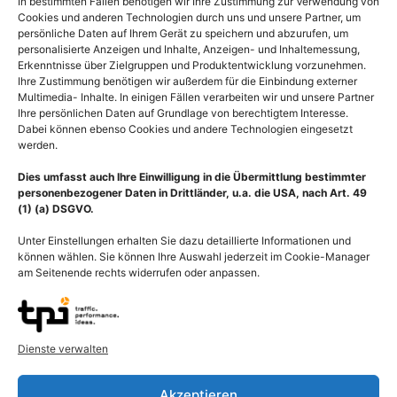
In bestimmten Fällen benötigen wir Ihre Zustimmung zur Verwendung von
Ausführung wählen
Cookies und anderen Technologien durch uns und unsere Partner, um
persönliche Daten auf Ihrem Gerät zu speichern und abzurufen, um
personalisierte Anzeigen und Inhalte, Anzeigen- und Inhaltemessung,
Erkenntnisse über Zielgruppen und Produktentwicklung vorzunehmen.
Ihre Zustimmung benötigen wir außerdem für die Einbindung externer
Multimedia- Inhalte. In einigen Fällen verarbeiten wir und unsere Partner
Ihre persönlichen Daten auf Grundlage von berechtigtem Interesse.
Dabei können ebenso Cookies und andere Technologien eingesetzt
werden.
Dies umfasst auch Ihre Einwilligung in die Übermittlung bestimmter
personenbezogener Daten in Drittländer, u.a. die USA, nach Art. 49
(1) (a) DSGVO.
Unter Einstellungen erhalten Sie dazu detaillierte Informationen und
können wählen. Sie können Ihre Auswahl jederzeit im Cookie-Manager
am Seitenende rechts widerrufen oder anpassen.
Physiologie Muskeln,
Anatomie Schulter mit
Dienste verwalten
Funktion der Sarkome,
Schultergelenk,
Sarkomer gedehnt und
Schultermuskulatur und
kontrahiert
Achselhöhle
Akzeptieren