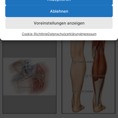
55,00
€
–
135,00
€
55,00
€
–
135,00
€
Ablehnen
Bildnummer: 4508
Bildnummer: 4457
Voreinstellungen anzeigen
Ausführung wählen
Ausführung wählen
Cookie-Richtlinie
Datenschutzerklärung
Impressum