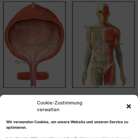
Anatomie Harnblase der
Anatomie Mensch, Skelett
Cookie-Zustimmung
Frau mit Harnröhre und
und Skelettmuskulatur
Schließmuskel
verwalten
55,00
€
–
135,00
€
55,00
€
–
135,00
€
Bildnummer: 4511
Wir verwenden Cookies, um unsere Website und unseren Service zu
Bildnummer: 4520
optimieren.
Ausführung wählen