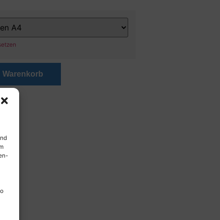
setzen
n Warenkorb
und
em
en-
so