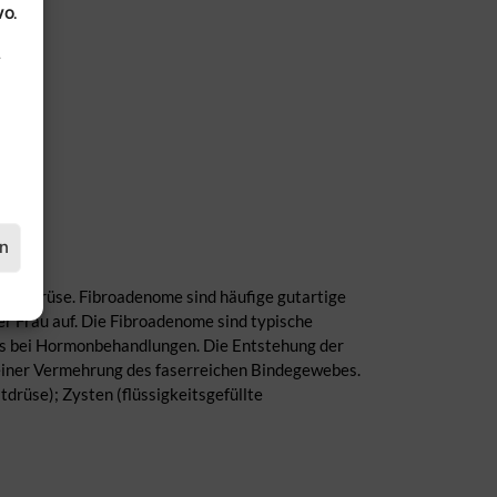
VO.
.
en
rustdrüse. Fibroadenome sind häufige gutartige
er Frau auf. Die Fibroadenome sind typische
ers bei Hormonbehandlungen. Die Entstehung der
 einer Vermehrung des faserreichen Bindegewebes.
drüse); Zysten (flüssigkeitsgefüllte