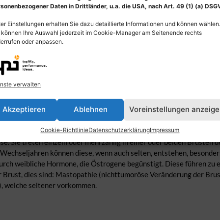
sonenbezogener Daten in Drittländer, u.a. die USA, nach Art. 49 (1) (a) DSG
er Einstellungen erhalten Sie dazu detaillierte Informationen und können wählen
 können Ihre Auswahl jederzeit im Cookie-Manager am Seitenende rechts
errufen oder anpassen.
nste verwalten
Akzeptieren
Ablehnen
Voreinstellungen anzeig
Cookie-Richtlinie
Datenschutzerklärung
Impressum
g zweier Fibroadenome – gutartiges tumorartiges Gewebe – in der B
 Sie treten einzeln oder mehrzählig in einer oder beiden Brüsten d
n Wechseljahren können diese, wenn auch selten, entstehen, besond
urch weibliche Hormone, die Östrogene begünstigt. Diese führen zu
r Brust, dies sind: Mastopathie (nichttumoröse Veränderung der Brust
, welche seltener vorkommen.