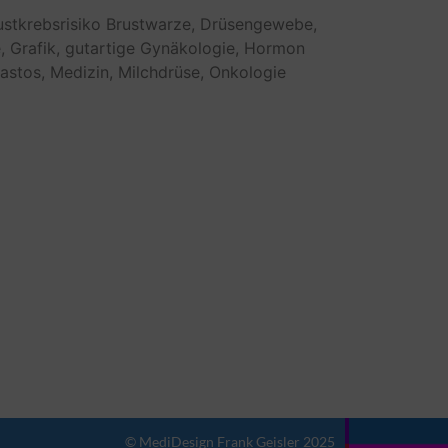
ustkrebsrisiko
Brustwarze,
Drüsengewebe,
,
Grafik,
gutartige
Gynäkologie,
Hormon
astos,
Medizin,
Milchdrüse,
Onkologie
© MediDesign Frank Geisler 2025