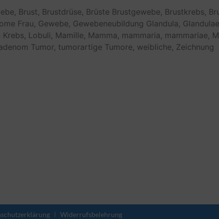
ebe,
Brust,
Brustdrüse,
Brüste
Brustgewebe,
Brustkrebs,
Br
nome
Frau,
Gewebe,
Gewebeneubildung
Glandula,
Glandulae
n
Krebs,
Lobuli,
Mamille,
Mamma,
mammaria,
mammariae,
M
oadenom
Tumor,
tumorartige
Tumore,
weibliche,
Zeichnung
schutzerklärung
Widerrufsbelehrung