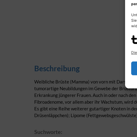
per
Unt
Sie
wid
Die
Beschreibung
Weibliche Brüste (Mamma) von vorn mit Darstellun
tumorartige Neubildungen im Gewebe der Brustdrüse.
Erkrankung jüngerer Frauen. Auch in oder nach de
Fibroadenome, vor allem aber ihr Wachstum, wird d
Es gibt eine Reihe weiterer gutartiger Knoten in de
Drüsenläppchen); Lipome (Fettgewebsgeschwülste)
Suchworte: