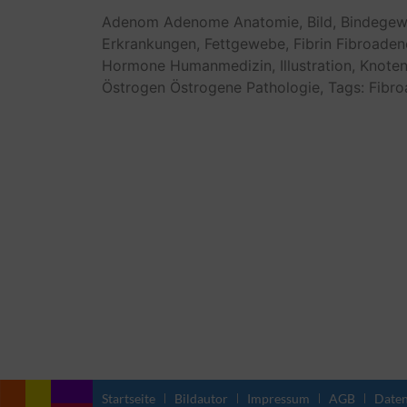
Adenom
Adenome
Anatomie,
Bild,
Bindegew
Erkrankungen,
Fettgewebe,
Fibrin
Fibroade
Hormone
Humanmedizin,
Illustration,
Knote
Östrogen
Östrogene
Pathologie,
Tags: Fibr
Startseite
Bildautor
Impressum
AGB
Daten