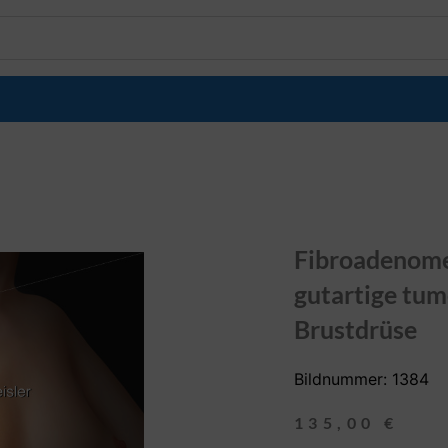
Fibroadenome
gutartige tum
Brustdrüse
Bildnummer: 1384
135,00
€