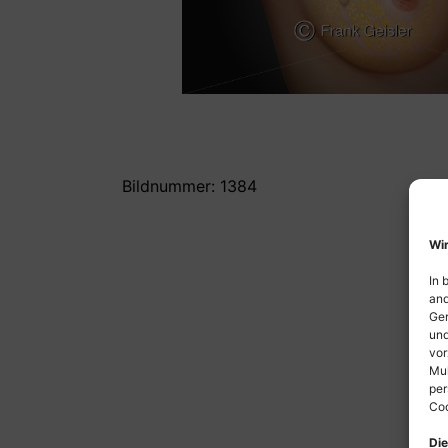
Bildnummer: 1384
Wir
In 
and
Ger
und
vor
Mul
per
Coo
Die