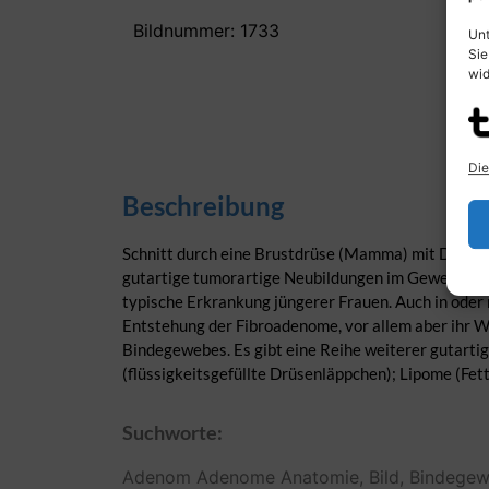
Bildnummer: 1733
Unt
Sie
wid
Die
Beschreibung
Schnitt durch eine Brustdrüse (Mamma) mit Darstel
gutartige tumorartige Neubildungen im Gewebe der B
typische Erkrankung jüngerer Frauen. Auch in oder
Entstehung der Fibroadenome, vor allem aber ihr W
Bindegewebes. Es gibt eine Reihe weiterer gutarti
(flüssigkeitsgefüllte Drüsenläppchen); Lipome (F
Suchworte:
Adenom
Adenome
Anatomie,
Bild,
Bindegew