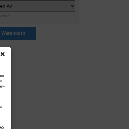
setzen
n Warenkorb
und
em
en-
so
VO.