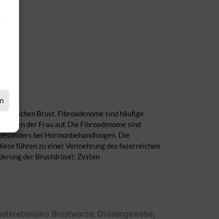
.
en
 weiblichen Brust. Fibroadenome sind häufige
Brüsten der Frau auf. Die Fibroadenome sind
, besonders bei Hormonbehandlungen. Die
iese führen zu einer Vermehrung des faserreichen
nderung der Brustdrüse); Zysten
ustkrebsrisiko
Brustwarze,
Drüsengewebe,