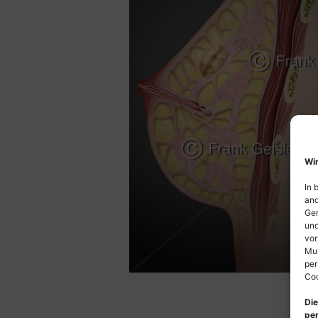
Wir
In 
and
Ger
und
vor
Mul
per
Coo
Die
per