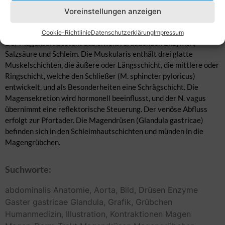
Er ist vom Bauchfell überzogen und liegt links direkt am
Voreinstellungen anzeigen
Zwerchfell (Diaphragma). Der Magen speichert und durchwirkt
den Speisebrei durch rhythmische Kontraktionen (Peristaltik).
Cookie-Richtlinie
Datenschutzerklärung
Impressum
Der Magensaft besteht aus eiweißverdauenden Enzymen,
Salzsäure und Schleim. Die Muskularis enthält drei glatte
Muskelschichten, die äußere oder Längsschicht, die mittlere oder
Ringschicht, welche den Schließer (M. sphincter pyloricus)
entwickelt, und als Besonderheiten eine Schrägschicht. Die
Magensekretion wird hormonell beeinflusst, und der N. vagus
übernimmt eine reflektorische Steuerung. Der venöse Abfluss
erfolgt zur Pfortader. Die Magendrüsen (Glandula gastricae)
befinden sich in den Schleimhautschichten und münden in die
Magengrübchen.
Suchworte:
abdominalis
Anatomie,
Aorta,
Bild,
Drüsen
Enzyme
Gaster
gastricae
Glandula,
Grafik,
Grübchen
Humanmedizin,
Illustration,
Kontraktionen
Magen