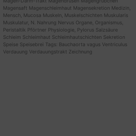
Magen-Darm-Trakt
Magendrüsen
Magengrübchen
Magensaft
Magenschleimhaut
Magensekretion
Medizin,
Mensch,
Mucosa
Muskeln,
Muskelschichten
Muskularis
Muskulatur,
N.
Nahrung
Nervus
Organe,
Organismus,
Peristaltik
Pförtner
Physiologie,
Pylorus
Salzsäure
Schleim
Schleimhaut
Schleimhautschichten
Sekretion
Speise
Speisebrei
Tags: Bauchaorta
vagus
Ventriculus
Verdauung
Verdauungstrakt
Zeichnung