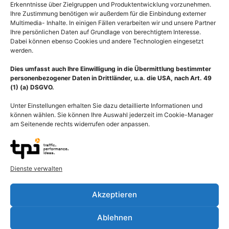
Erkenntnisse über Zielgruppen und Produktentwicklung vorzunehmen.
Ihre Zustimmung benötigen wir außerdem für die Einbindung externer
Multimedia- Inhalte. In einigen Fällen verarbeiten wir und unsere Partner
Ihre persönlichen Daten auf Grundlage von berechtigtem Interesse.
Dabei können ebenso Cookies und andere Technologien eingesetzt
werden.
Dies umfasst auch Ihre Einwilligung in die Übermittlung bestimmter
personenbezogener Daten in Drittländer, u.a. die USA, nach Art. 49
(1) (a) DSGVO.
Unter Einstellungen erhalten Sie dazu detaillierte Informationen und
können wählen. Sie können Ihre Auswahl jederzeit im Cookie-Manager
am Seitenende rechts widerrufen oder anpassen.
Dienste verwalten
Beschreibung
Akzeptieren
Anatomie Magen (Ventriculus, Gaster) mit Bauchaorta (Aorta
abdominalis), Arterien und Nerven. Der Magen (Ventriculus,
Ablehnen
Gaster) ist eine sackartige Erweiterung des Verdauungskanals.