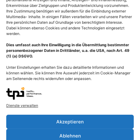
Erkenntnisse über Zielgruppen und Produktentwicklung vorzunehmen.
Ihre Zustimmung benötigen wir außerdem für die Einbindung externer
Multimedia- Inhalte. In einigen Fällen verarbeiten wir und unsere Partner
Ihre persönlichen Daten auf Grundlage von berechtigtem Interesse.
Dabei können ebenso Cookies und andere Technologien eingesetzt
werden.
Dies umfasst auch Ihre Einwilligung in die Übermittlung bestimmter
personenbezogener Daten in Drittländer, u.a. die USA, nach Art. 49
(1) (a) DSGVO.
Unter Einstellungen erhalten Sie dazu detaillierte Informationen und
können wählen. Sie können Ihre Auswahl jederzeit im Cookie-Manager
am Seitenende rechts widerrufen oder anpassen.
Beschreibung
Dienste verwalten
Laserbehandlung der Unterhaut (Subcutis). Die Haut (Derma,
Cutis) besteht aus mehreren Schichten: Epidermis (Oberhaut),
Akzeptieren
Dermis (Corium, Lederhaut), Subcutis (Unterhaut) sowie
Hautanhangsgebilde. Von unten nach oben erkennt man einen
Ablehnen