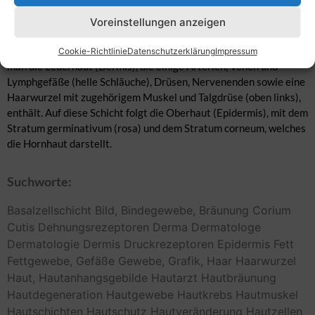
angeschnittenen Muskel mit der darauf folgenden Fascie. Dann
folgt die Subcutis (Unterhaut), welche zahlreiche Gefäße enthält
Voreinstellungen anzeigen
und hauptsächlich aus Binde- und Fettgewebe besteht. Vereinzelt
erkennt man hier auch Schweißdrüsen (grün). Anschließend sieht
Cookie-Richtlinie
Datenschutzerklärung
Impressum
man die Lederhaut (Dermis), die einige Arterien, Venen und
Lymphgefäße (helle Schläuche), Drüsen, Nervenenden sowie eine
Haarwurzel mit zugehörigem Muskel und Talgdrüse (oben links),
enthält. Auf diese Schicht folgt die Oberhaut (Epidermis), mit dem
Stratum germinativum (rosa) und dem Stratum corneum, welches
die Hornhaut darstellt.
Suchworte:
Basalzellschicht
Bild,
Bindegewebe,
Bräunung
Corium
Cutis
Dehnungsrezeptoren
Derma
Dermatologe
Dermatologie
Dermis
Druckrezeptoren
Epidermis
Fett
Fettgewebe,
Gefäße
Gewebe,
Grafik,
Haar
Haarwurzel
Haut,
Hautanhangsgebilde
Hautarzt
Hautbräunung
Hautdegeneration
Hautgewebe
Hautkrebs
Hautmuskel
Hautschichten
Hautschutz
Hautveränderung
Hautzellen