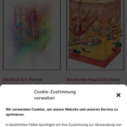
Medical Art Poster
Anatomie Hautschichten
Dermatologie, Haut, Haar
der Haut, Haarwurzel mit
und Hautanhangsgebilde
Talgdrüse sowie
Cookie-Zustimmung
Talgdrüsen, Blutgefäße
verwalten
55,00
€
–
135,00
€
und Sinneszellen
Bildnummer: 3730
55,00
€
–
135,00
€
Wir verwenden Cookies, um unsere Website und unseren Service zu
optimieren.
Bildnummer: 3717
Ausführung wählen
In bestimmten Fällen benötigen wir Ihre Zustimmung zur Verwendung von