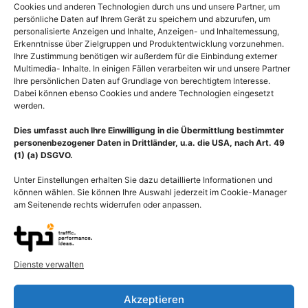
Ausführung wählen
Cookies und anderen Technologien durch uns und unsere Partner, um
persönliche Daten auf Ihrem Gerät zu speichern und abzurufen, um
personalisierte Anzeigen und Inhalte, Anzeigen- und Inhaltemessung,
Erkenntnisse über Zielgruppen und Produktentwicklung vorzunehmen.
Ihre Zustimmung benötigen wir außerdem für die Einbindung externer
Multimedia- Inhalte. In einigen Fällen verarbeiten wir und unsere Partner
Ihre persönlichen Daten auf Grundlage von berechtigtem Interesse.
Dabei können ebenso Cookies und andere Technologien eingesetzt
werden.
Dies umfasst auch Ihre Einwilligung in die Übermittlung bestimmter
personenbezogener Daten in Drittländer, u.a. die USA, nach Art. 49
(1) (a) DSGVO.
Unter Einstellungen erhalten Sie dazu detaillierte Informationen und
können wählen. Sie können Ihre Auswahl jederzeit im Cookie-Manager
am Seitenende rechts widerrufen oder anpassen.
Hautausschnitt mit
Anatomie Haut,
Dienste verwalten
Melanozyten, Anzahl
Laserbehandlung der
Pigmentzellen bei dunkler
Oberhaut, Epidermis
Akzeptieren
Haut
55,00
€
–
135,00
€