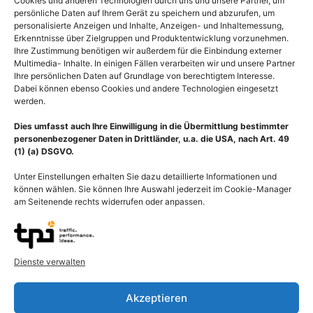
Cookies und anderen Technologien durch uns und unsere Partner, um
persönliche Daten auf Ihrem Gerät zu speichern und abzurufen, um
personalisierte Anzeigen und Inhalte, Anzeigen- und Inhaltemessung,
Erkenntnisse über Zielgruppen und Produktentwicklung vorzunehmen.
Ihre Zustimmung benötigen wir außerdem für die Einbindung externer
Multimedia- Inhalte. In einigen Fällen verarbeiten wir und unsere Partner
Ihre persönlichen Daten auf Grundlage von berechtigtem Interesse.
Dabei können ebenso Cookies und andere Technologien eingesetzt
werden.
Dies umfasst auch Ihre Einwilligung in die Übermittlung bestimmter
personenbezogener Daten in Drittländer, u.a. die USA, nach Art. 49
(1) (a) DSGVO.
Unter Einstellungen erhalten Sie dazu detaillierte Informationen und
können wählen. Sie können Ihre Auswahl jederzeit im Cookie-Manager
am Seitenende rechts widerrufen oder anpassen.
Biochemie Linolsäure,
Physiologie Haut bei
Oktadekadiensäure
Kälte, Hautschichten mit
Dienste verwalten
Molekül
Blutgefäße als
Kälteschutz
55,00
€
–
135,00
€
Akzeptieren
55,00
€
–
135,00
€
Bildnummer: 4211