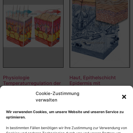
Physiologie
Haut, Epithelschicht
Temperaturregulation der
Epidermis mit
Haut, Thermoregulation
Epithelzellen
Cookie-Zustimmung
bei Kälte und Wärme
55,00
€
–
135,00
€
verwalten
55,00
€
–
135,00
€
Bildnummer: 4222
Bildnummer: 4290
Wir verwenden Cookies, um unsere Website und unseren Service zu
optimieren.
Ausführung wählen
Ausführung wählen
In bestimmten Fällen benötigen wir Ihre Zustimmung zur Verwendung von