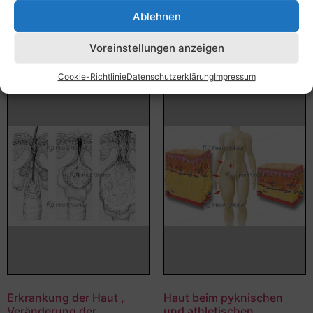
Bildnummer: 4198
Ablehnen
Ausführung wählen
Ausführung wählen
Voreinstellungen anzeigen
Cookie-Richtlinie
Datenschutzerklärung
Impressum
Erkrankung der Haut ,
Haut beim pyknischen
Veränderung der
und athletischen