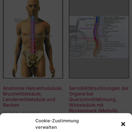
Anatomie Halswirbelsäule,
Sensibilitätsstörungen der
Brustwirbelsäule,
Organe bei
Lendenwirbelsäule und
Querschnittlähmung,
Becken
Wirbelsäule mit
Rückenmark (Medulla
55,00
€
–
135,00
€
spinalis) und
Cookie-Zustimmung
Bildnummer: 3500
Rückenmarksnerven
verwalten
55,00
€
–
135,00
€