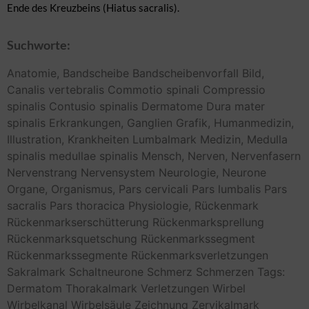
Ende des Kreuzbeins (Hiatus sacralis).
Suchworte:
Anatomie,
Bandscheibe
Bandscheibenvorfall
Bild,
Canalis vertebralis
Commotio spinali
Compressio
spinalis
Contusio spinalis
Dermatome
Dura mater
spinalis
Erkrankungen,
Ganglien
Grafik,
Humanmedizin,
Illustration,
Krankheiten
Lumbalmark
Medizin,
Medulla
spinalis
medullae spinalis
Mensch,
Nerven,
Nervenfasern
Nervenstrang
Nervensystem
Neurologie,
Neurone
Organe,
Organismus,
Pars cervicali
Pars lumbalis
Pars
sacralis
Pars thoracica
Physiologie,
Rückenmark
Rückenmarkserschütterung
Rückenmarksprellung
Rückenmarksquetschung
Rückenmarkssegment
Rückenmarkssegmente
Rückenmarksverletzungen
Sakralmark
Schaltneurone
Schmerz
Schmerzen
Tags:
Dermatom
Thorakalmark
Verletzungen
Wirbel
Wirbelkanal
Wirbelsäule
Zeichnung
Zervikalmark