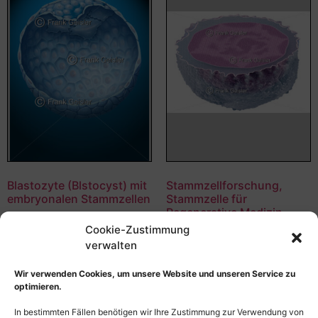
Blastozyte (Blstocyst) mit
Stammzellforschung,
embryonalen Stammzellen
Stammzelle für
Regenerative Medizin
55,00
€
–
135,00
€
Cookie-Zustimmung
55,00
€
–
135,00
€
Bildnummer: 4492
verwalten
Bildnummer: 4197
Ausführung wählen
Wir verwenden Cookies, um unsere Website und unseren Service zu
Ausführung wählen
optimieren.
In bestimmten Fällen benötigen wir Ihre Zustimmung zur Verwendung von