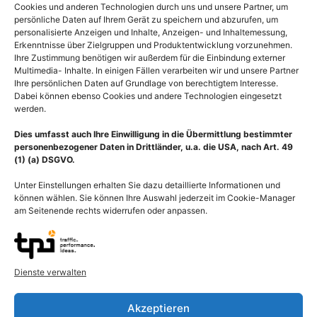
Cookies und anderen Technologien durch uns und unsere Partner, um
persönliche Daten auf Ihrem Gerät zu speichern und abzurufen, um
personalisierte Anzeigen und Inhalte, Anzeigen- und Inhaltemessung,
Erkenntnisse über Zielgruppen und Produktentwicklung vorzunehmen.
Ihre Zustimmung benötigen wir außerdem für die Einbindung externer
Multimedia- Inhalte. In einigen Fällen verarbeiten wir und unsere Partner
Ihre persönlichen Daten auf Grundlage von berechtigtem Interesse.
Dabei können ebenso Cookies und andere Technologien eingesetzt
werden.
Dies umfasst auch Ihre Einwilligung in die Übermittlung bestimmter
personenbezogener Daten in Drittländer, u.a. die USA, nach Art. 49
(1) (a) DSGVO.
Unter Einstellungen erhalten Sie dazu detaillierte Informationen und
können wählen. Sie können Ihre Auswahl jederzeit im Cookie-Manager
am Seitenende rechts widerrufen oder anpassen.
Stammzellenforschung,
Evolution des Menschen,
Gewinnung pluripotente
Entwicklung des
Stammzellen aus
Dryopithecus
Blastozyste
Dienste verwalten
55,00
€
–
135,00
€
55,00
€
–
135,00
€
Bildnummer: 4072
Akzeptieren
Bildnummer: 4093