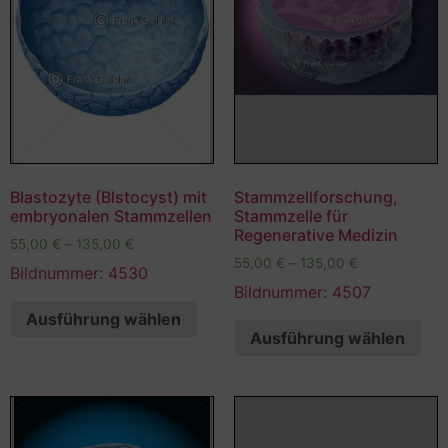
Blastozyte (Blstocyst) mit
Stammzellforschung,
embryonalen Stammzellen
Stammzelle für
Regenerative Medizin
55,00
€
–
135,00
€
55,00
€
–
135,00
€
Bildnummer: 4530
Bildnummer: 4507
Ausführung wählen
Ausführung wählen