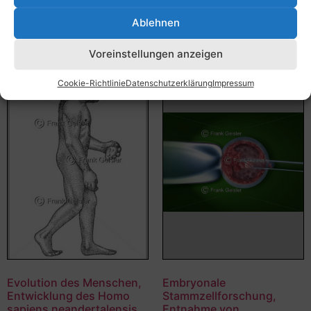
Ausführung wählen
Ablehnen
Ausführung wählen
Voreinstellungen anzeigen
Cookie-Richtlinie
Datenschutzerklärung
Impressum
Evolution des Menschen,
Embryonale
Entwicklung des Homo
Stammzellforschung,
sapiens neandertalensis
Entnahme von