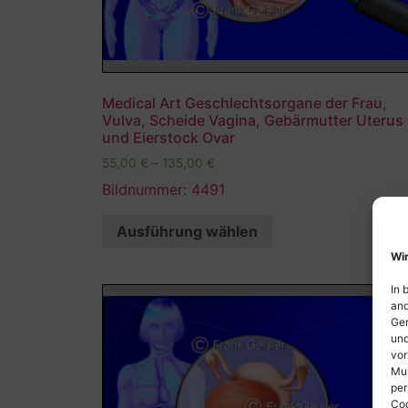
Medical Art Geschlechtsorgane der Frau,
Vulva, Scheide Vagina, Gebärmutter Uterus
und Eierstock Ovar
55,00
€
–
135,00
€
Bildnummer: 4491
Ausführung wählen
Wir
In 
and
Ger
und
vor
Mul
per
Coo