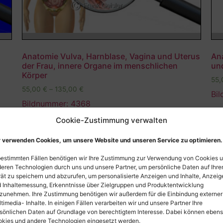
Anatomie Vulva, Harnblase, Vagina und Uterus
An
der Frau, innere Organe im menschlichen
un
Körper
55
55,00
€
–
135,00
€
Bi
Bildnummer: 4368
Cookie-Zustimmung verwalten
Ausführung wählen
 verwenden Cookies, um unsere Website und unseren Service zu optimieren.
bestimmten Fällen benötigen wir Ihre Zustimmung zur Verwendung von Cookies 
eren Technologien durch uns und unsere Partner, um persönliche Daten auf Ihr
ät zu speichern und abzurufen, um personalisierte Anzeigen und Inhalte, Anzeig
 Inhaltemessung, Erkenntnisse über Zielgruppen und Produktentwicklung
zunehmen. Ihre Zustimmung benötigen wir außerdem für die Einbindung externer
timedia- Inhalte. In einigen Fällen verarbeiten wir und unsere Partner Ihre
sönlichen Daten auf Grundlage von berechtigtem Interesse. Dabei können eben
kies und andere Technologien eingesetzt werden.