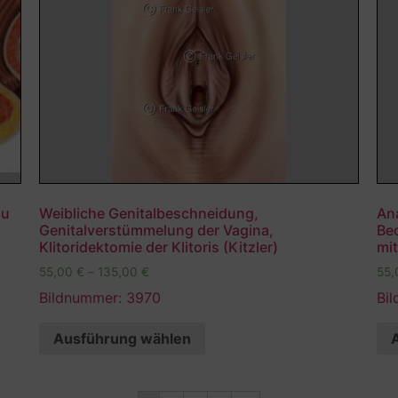
au
Weibliche Genitalbeschneidung,
An
Genitalverstümmelung der Vagina,
Bec
Klitoridektomie der Klitoris (Kitzler)
mi
55,00
€
–
135,00
€
55
Bildnummer: 3970
Bi
Ausführung wählen