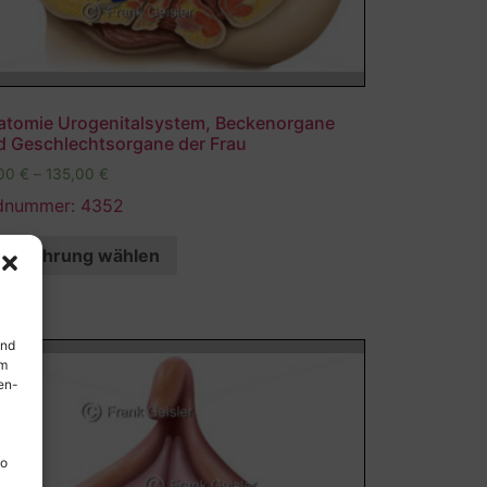
atomie Urogenitalsystem, Beckenorgane
d Geschlechtsorgane der Frau
,00
€
–
135,00
€
ldnummer: 4352
Ausführung wählen
und
em
en-
so