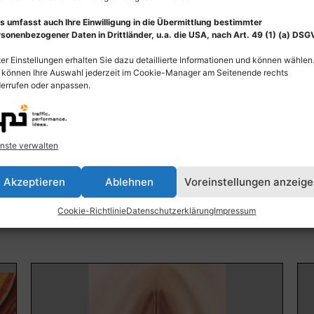
s umfasst auch Ihre Einwilligung in die Übermittlung bestimmter
sonenbezogener Daten in Drittländer, u.a. die USA, nach Art. 49 (1) (a) DSG
er Einstellungen erhalten Sie dazu detaillierte Informationen und können wählen
 können Ihre Auswahl jederzeit im Cookie-Manager am Seitenende rechts
errufen oder anpassen.
Anatomie Kitzler der Frau, Physiologie
An
Erregung Klitoris weibliche Prostata
Kli
nste verwalten
55,00
€
–
135,00
€
55
Bildnummer: 4309
Bi
Akzeptieren
Ablehnen
Voreinstellungen anzeig
Ausführung wählen
Cookie-Richtlinie
Datenschutzerklärung
Impressum