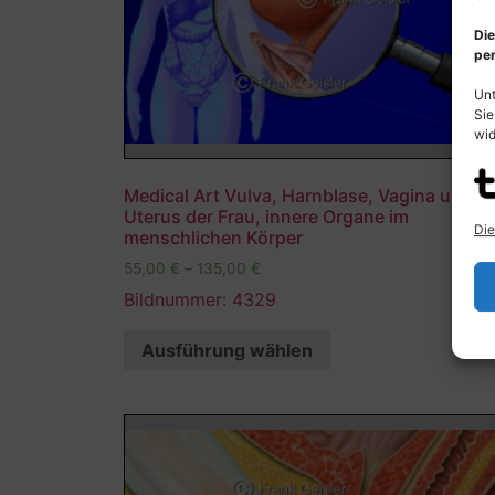
Die
per
Unt
Sie
wid
Medical Art Vulva, Harnblase, Vagina und
Uterus der Frau, innere Organe im
Die
menschlichen Körper
55,00
€
–
135,00
€
Bildnummer: 4329
Ausführung wählen