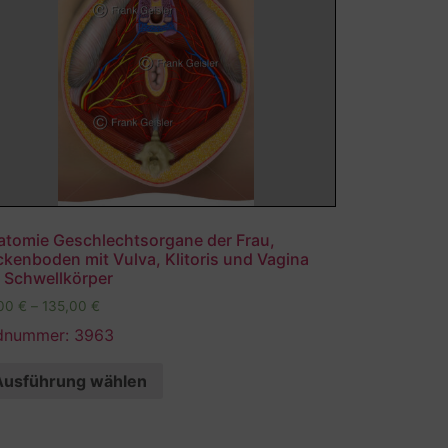
atomie Geschlechtsorgane der Frau,
kenboden mit Vulva, Klitoris und Vagina
t Schwellkörper
,00
€
–
135,00
€
ldnummer: 3963
Ausführung wählen