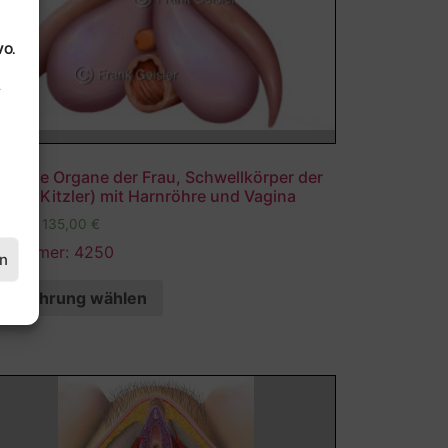
VO.
.
atomie Organe der Frau, Schwellkörper der
toris (Kitzler) mit Harnröhre und Vagina
,00
€
–
135,00
€
ldnummer: 4250
en
Ausführung wählen