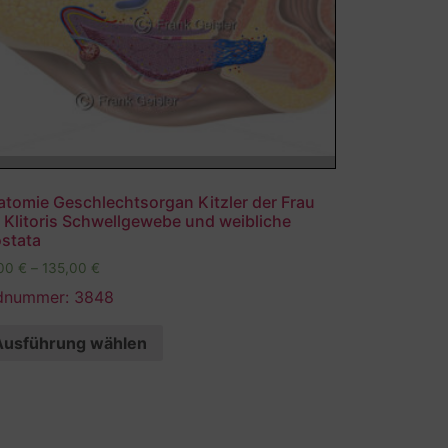
atomie Geschlechtsorgan Kitzler der Frau
 Klitoris Schwellgewebe und weibliche
ostata
,00
€
–
135,00
€
ldnummer: 3848
Ausführung wählen