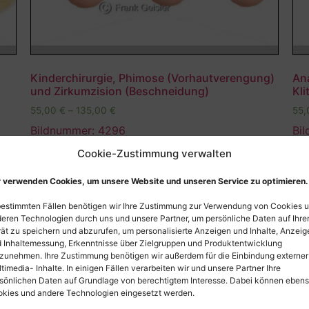
Kinderchirurgie, Phimose (Vorhautverengung)
An
und Zirkumzision (Beschneidung)
Kli
55,00
€
–
135,00
€
55
Bildnummer: 4296
Bi
Cookie-Zustimmung verwalten
Ausführung wählen
 verwenden Cookies, um unsere Website und unseren Service zu optimieren.
bestimmten Fällen benötigen wir Ihre Zustimmung zur Verwendung von Cookies 
eren Technologien durch uns und unsere Partner, um persönliche Daten auf Ihr
ät zu speichern und abzurufen, um personalisierte Anzeigen und Inhalte, Anzeig
 Inhaltemessung, Erkenntnisse über Zielgruppen und Produktentwicklung
zunehmen. Ihre Zustimmung benötigen wir außerdem für die Einbindung externer
timedia- Inhalte. In einigen Fällen verarbeiten wir und unsere Partner Ihre
sönlichen Daten auf Grundlage von berechtigtem Interesse. Dabei können eben
kies und andere Technologien eingesetzt werden.