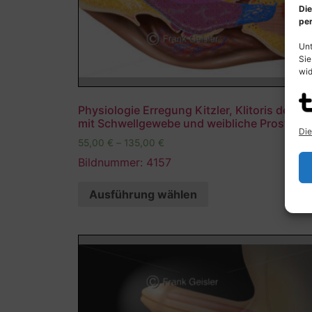
Die
per
Unt
Sie
wid
Physiologie Erregung Kitzler, Klitoris der Fr
mit Schwellgewebe und weibliche Prostata
Die
55,00
€
–
135,00
€
Bildnummer: 4157
Ausführung wählen