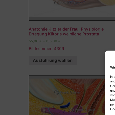
Anatomie Kitzler der Frau, Physiologie
Erregung Klitoris weibliche Prostata
55,00
€
–
135,00
€
Bildnummer: 4309
Ausführung wählen
Wir
In 
and
Ger
und
vor
Mul
per
Coo