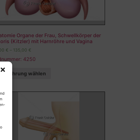
atomie Organe der Frau, Schwellkörper der
toris (Kitzler) mit Harnröhre und Vagina
,00
€
–
135,00
€
ldnummer: 4250
Ausführung wählen
und
em
en-
so