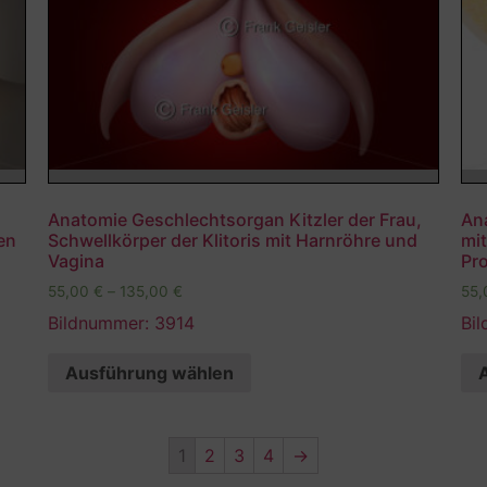
Anatomie Geschlechtsorgan Kitzler der Frau,
An
en
Schwellkörper der Klitoris mit Harnröhre und
mit
Vagina
Pr
55,00
€
–
135,00
€
55
Bildnummer: 3914
Bi
Ausführung wählen
1
2
3
4
→