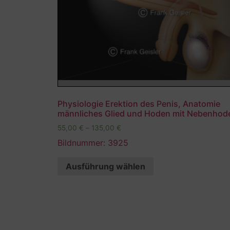
Physiologie Erektion des Penis, Anatomie
männliches Glied und Hoden mit Nebenhod
55,00
€
–
135,00
€
Bildnummer: 3925
Ausführung wählen