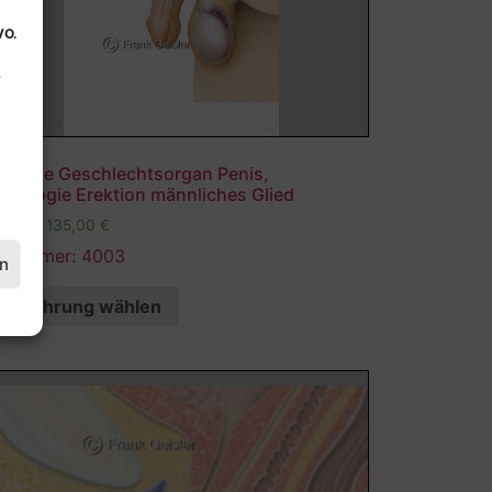
VO.
.
atomie Geschlechtsorgan Penis,
siologie Erektion männliches Glied
,00
€
–
135,00
€
ldnummer: 4003
en
Ausführung wählen