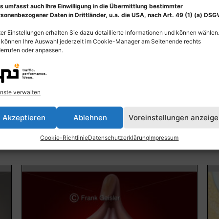
s umfasst auch Ihre Einwilligung in die Übermittlung bestimmter
sonenbezogener Daten in Drittländer, u.a. die USA, nach Art. 49 (1) (a) DSG
er Einstellungen erhalten Sie dazu detaillierte Informationen und können wählen
 können Ihre Auswahl jederzeit im Cookie-Manager am Seitenende rechts
errufen oder anpassen.
au
Kinderchirurgie, Phimose (Vorhautverengung)
An
und Zirkumzision (Beschneidung)
Phy
nste verwalten
55,00
€
–
135,00
€
55
Bildnummer: 4154
Bi
Akzeptieren
Ablehnen
Voreinstellungen anzeig
Ausführung wählen
Cookie-Richtlinie
Datenschutzerklärung
Impressum