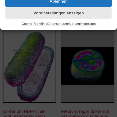
Ablehnen
Bildnummer: 4324
Ausführung wählen
Voreinstellungen anzeigen
Ausführung wählen
Cookie-Richtlinie
Datenschutzerklärung
Impressum
Bakterium NDM-1, ein
MRSA-Erreger Bakterium
multiresistenter Keim
Staphylococcus aureus