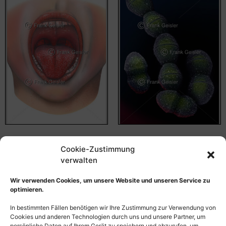
Scharlach (Scarlatina),
Streptococcus Bakterium,
Cookie-Zustimmung
Erdbeerzunge nach
Auslöser einer
Infektion
Streptokokken-Infektion
verwalten
55,00
€
–
135,00
€
55,00
€
–
135,00
€
Wir verwenden Cookies, um unsere Website und unseren Service zu
Bildnummer: 4398
Bildnummer: 4370
optimieren.
In bestimmten Fällen benötigen wir Ihre Zustimmung zur Verwendung von
Ausführung wählen
Ausführung wählen
Cookies und anderen Technologien durch uns und unsere Partner, um
persönliche Daten auf Ihrem Gerät zu speichern und abzurufen, um