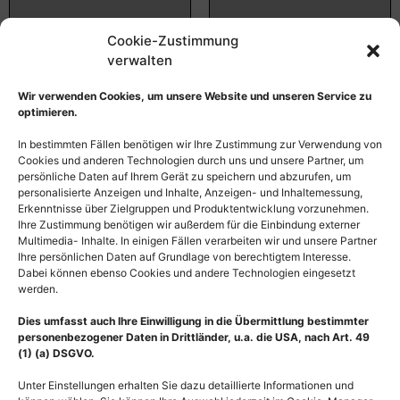
Cookie-Zustimmung
verwalten
Wir verwenden Cookies, um unsere Website und unseren Service zu
optimieren.
In bestimmten Fällen benötigen wir Ihre Zustimmung zur Verwendung von
Cookies und anderen Technologien durch uns und unsere Partner, um
persönliche Daten auf Ihrem Gerät zu speichern und abzurufen, um
personalisierte Anzeigen und Inhalte, Anzeigen- und Inhaltemessung,
Erkenntnisse über Zielgruppen und Produktentwicklung vorzunehmen.
Ihre Zustimmung benötigen wir außerdem für die Einbindung externer
Multimedia- Inhalte. In einigen Fällen verarbeiten wir und unsere Partner
Ihre persönlichen Daten auf Grundlage von berechtigtem Interesse.
Medical Art Prothetik in
Prothetik in der Bionik,
Dabei können ebenso Cookies und andere Technologien eingesetzt
der Bionik, Handprothese
Handprothese nach
werden.
der Hand
Amputation der Hand
Dies umfasst auch Ihre Einwilligung in die Übermittlung bestimmter
55,00
€
–
135,00
€
55,00
€
–
135,00
€
personenbezogener Daten in Drittländer, u.a. die USA, nach Art. 49
Bildnummer: 3481
Bildnummer: 2801
(1) (a) DSGVO.
Unter Einstellungen erhalten Sie dazu detaillierte Informationen und
Ausführung wählen
Ausführung wählen