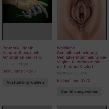
Prothetik, Bionik
Weibliche
Handprothese nach
Genitalbeschneidung,
Amputation der Hand
Genitalverstümmelung der
Vagina, Klitoridektomie
55,00
€
–
135,00
€
der Klitoris (Kitzler)
Bildnummer: 4246
55,00
€
–
135,00
€
Bildnummer: 3970
Ausführung wählen
Ausführung wählen