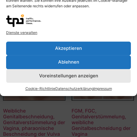
können wählen. Sie können Ihre Auswahl jederzeit im Cookie-Manager
am Seitenende rechts widerrufen oder anpassen.
Dienste verwalten
Akzeptieren
Ablehnen
Voreinstellungen anzeigen
Cookie-Richtlinie
Datenschutzerklärung
Impressum
Weibliche
FGM, FGC,
Genitalbeschneidung,
Genitalverstümmelung,
Genitalverstümmelung der
weibliche
Vagina, pharaonische
Genitalbeschneidung der
Beschneidung der Vulva
Vagina