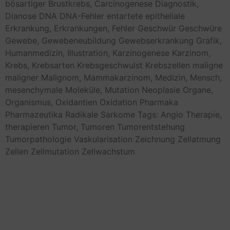
bösartiger
Brustkrebs,
Carcinogenese
Diagnostik,
Dianose
DNA
DNA-Fehler
entartete
epitheliale
Erkrankung,
Erkrankungen,
Fehler
Geschwür
Geschwüre
Gewebe,
Gewebeneubildung
Gewebserkrankung
Grafik,
Humanmedizin,
Illustration,
Karzinogenese
Karzinom,
Krebs,
Krebsarten
Krebsgeschwulst
Krebszellen
maligne
maligner
Malignom,
Mammakarzinom,
Medizin,
Mensch,
mesenchymale
Moleküle,
Mutation
Neoplasie
Organe,
Organismus,
Oxidantien
Oxidation
Pharmaka
Pharmazeutika
Radikale
Sarkome
Tags: Angio
Therapie,
therapieren
Tumor,
Tumoren
Tumorentstehung
Tumorpathologie
Vaskularisation
Zeichnung
Zellatmung
Zellen
Zellmutation
Zellwachstum