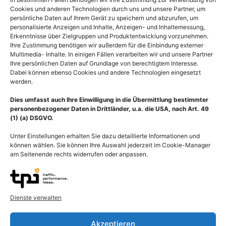
Cookies und anderen Technologien durch uns und unsere Partner, um
persönliche Daten auf Ihrem Gerät zu speichern und abzurufen, um
personalisierte Anzeigen und Inhalte, Anzeigen- und Inhaltemessung,
Erkenntnisse über Zielgruppen und Produktentwicklung vorzunehmen.
Ihre Zustimmung benötigen wir außerdem für die Einbindung externer
Multimedia- Inhalte. In einigen Fällen verarbeiten wir und unsere Partner
Ihre persönlichen Daten auf Grundlage von berechtigtem Interesse.
Dabei können ebenso Cookies und andere Technologien eingesetzt
werden.
Dies umfasst auch Ihre Einwilligung in die Übermittlung bestimmter
personenbezogener Daten in Drittländer, u.a. die USA, nach Art. 49
(1) (a) DSGVO.
Unter Einstellungen erhalten Sie dazu detaillierte Informationen und
können wählen. Sie können Ihre Auswahl jederzeit im Cookie-Manager
am Seitenende rechts widerrufen oder anpassen.
Beschreibung
Darstellung Tumorwachstum durch Angiogenese, das Wachstum
von Blutgefäßen durch Sprossungs- oder Spaltungsvorgänge aus
Dienste verwalten
bereits vorgebildeten Gefäßen. Zu unterscheiden ist die
Neubildung von Blutgefäßen aus endothelialen Vorläuferzellen
Akzeptieren