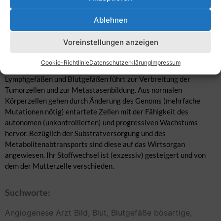
(Vaskulogenese. Das Therapieprinzip der sogenannten Anti-
Angiogenese bei Krebs besteht darin, die Versorgungszufuhr dem
Ablehnen
Tumor abzuschneiden. Als Krebs (Krebsgeschwulst, Malignom)
bezeichnet man einen malignen (bösartigen) Tumor, eine
Voreinstellungen anzeigen
Neoplasie (bösartige Gewebeneubildung). Es sind die malignen
epithelialen Tumoren (Karzinome) und die malignen
Cookie-Richtlinie
Datenschutzerklärung
Impressum
mesenchymalen Tumoren (Sarkome) gemeint. Das Erreichen von
Lymphgefäßen und Blutgefäßen führt zur Verbreitung der
Tumorzellen und zur Metastasenbildung. Aus normalen
Körperzellen gehen durch Änderung des Genoms (mehrfache
Mutationen nötig) entartete Zellen mit der Fähigkeit des
autonomen (unkontrollierten) und progressiven Wachstums
hervor. Bezüglich der Substratversorgung und des
Metabolitenabtransports sind diese auf das Wirtsorgan
angewiesen. Ihr Stoffwechsel ist (exzessiv) gesteigert und von
dem der Mutterzelle verschieden.
Suchworte:
Angiogenese
Arzt
Bild,
Blut,
Blutgefäße
bösartige,