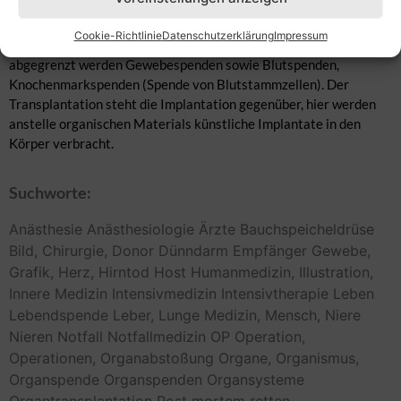
wiederzugeben und so sein Leben zu retten. Die
Rahmenbedingungen der Organtransplantation sind gesetzlich
Cookie-Richtlinie
Datenschutzerklärung
Impressum
streng geregelt. Von der Organspende im engeren Sinn
abgegrenzt werden Gewebespenden sowie Blutspenden,
Knochenmarkspenden (Spende von Blutstammzellen). Der
Transplantation steht die Implantation gegenüber, hier werden
anstelle organischen Materials künstliche Implantate in den
Körper verbracht.
Suchworte:
Anästhesie
Anästhesiologie
Ärzte
Bauchspeicheldrüse
Bild,
Chirurgie,
Donor
Dünndarm
Empfänger
Gewebe,
Grafik,
Herz,
Hirntod
Host
Humanmedizin,
Illustration,
Innere Medizin
Intensivmedizin
Intensivtherapie
Leben
Lebendspende
Leber,
Lunge
Medizin,
Mensch,
Niere
Nieren
Notfall
Notfallmedizin
OP
Operation,
Operationen,
Organabstoßung
Organe,
Organismus,
Organspende
Organspenden
Organsysteme
Organtransplantation
Post mortem
retten