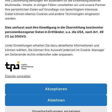
Ihre Zustimmung benötigen wir außerdem für die Einbindung externer
Multimedia- Inhalte. In einigen Fällen verarbeiten wir und unsere Partner
Ihre persönlichen Daten auf Grundlage von berechtigtem Interesse.
Dabei können ebenso Cookies und andere Technologien eingesetzt
werden.
Dies umfasst auch Ihre Einwilligung in die Übermittlung bestimmter
Beschreibung
personenbezogener Daten in Drittländer, u.a. die USA, nach Art. 49
(1) (a) DSGVO.
Als Transplantation (Transplantare) bezeichnet man in der
Unter Einstellungen erhalten Sie dazu detaillierte Informationen und
Medizin die Verpflanzung von organischem Material wie Zellen,
können wählen. Sie können Ihre Auswahl jederzeit im Cookie-Manager
Gewebe, Organe oder Organsysteme von einem Spender (Donor)
am Seitenende rechts widerrufen oder anpassen.
zu einem Empfänger (Host). Ärzte (Transplantationsärzte)
übertragen bei einer Organtransplantation gesunde Organe oder
Teile von Organen auf einen chronisch schwerstkranken
Menschen. Für eine Transplantation werden Organspenden
Dienste verwalten
menschlicher Organe zur Verfügung gestellt. Post mortem (nach
dem Tod) werden neben den Organen, die für eine Lebendspende
Akzeptieren
in Frage kommen, wie Herz, Lunge, Bauchspeicheldrüse und
Dünndarm verwendet. Gesetzliche Voraussetzung dafür ist die
Ablehnen
eindeutige Feststellung des Hirntodes. Ziel der Operation ist es,
dem Empfänger die Funktion eines zerstörten Organs
Voreinstellungen anzeigen