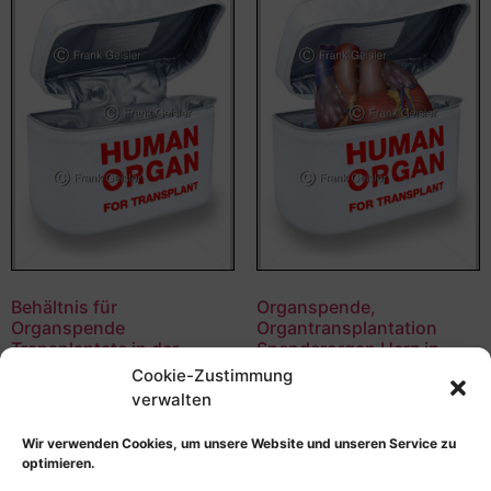
Behältnis für
Organspende,
Organspende
Organtransplantation
Transplantate in der
Spenderorgan Herz in
Transplantationsmedizin
Transplantationsmedizin
Cookie-Zustimmung
verwalten
55,00
€
–
135,00
€
55,00
€
–
135,00
€
Bildnummer: 3375
Bildnummer: 3259
Wir verwenden Cookies, um unsere Website und unseren Service zu
optimieren.
Ausführung wählen
Ausführung wählen