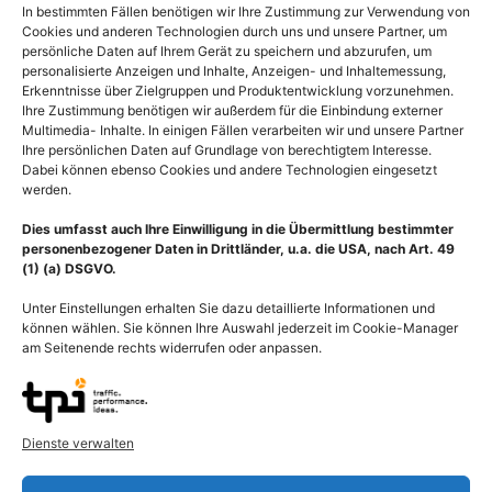
In bestimmten Fällen benötigen wir Ihre Zustimmung zur Verwendung von
Cookies und anderen Technologien durch uns und unsere Partner, um
persönliche Daten auf Ihrem Gerät zu speichern und abzurufen, um
personalisierte Anzeigen und Inhalte, Anzeigen- und Inhaltemessung,
Erkenntnisse über Zielgruppen und Produktentwicklung vorzunehmen.
Ihre Zustimmung benötigen wir außerdem für die Einbindung externer
Multimedia- Inhalte. In einigen Fällen verarbeiten wir und unsere Partner
Ihre persönlichen Daten auf Grundlage von berechtigtem Interesse.
Dabei können ebenso Cookies und andere Technologien eingesetzt
werden.
Dies umfasst auch Ihre Einwilligung in die Übermittlung bestimmter
personenbezogener Daten in Drittländer, u.a. die USA, nach Art. 49
(1) (a) DSGVO.
Unter Einstellungen erhalten Sie dazu detaillierte Informationen und
können wählen. Sie können Ihre Auswahl jederzeit im Cookie-Manager
am Seitenende rechts widerrufen oder anpassen.
Transplantation Herz,
Transplantation Herz,
Herztransplantation nach
Herztransplantation mit
Lower und Shumway
alternative bicavale
Dienste verwalten
Technik
55,00
€
–
135,00
€
55,00
€
–
135,00
€