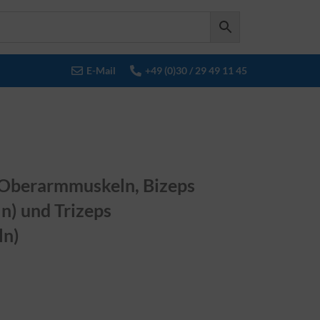
E-Mail
+49 (0)30 / 29 49 11 45
Oberarmmuskeln, Bizeps
n) und Trizeps
ln)