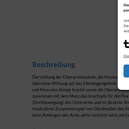
Die
per
Unt
Sie
wid
Die
Beschreibung
Darstellung der Oberarmmuskeln, die Muskelmasse
üben eine Wirkung auf das Ellenbogengelenk sowie 
und Musculus biceps brachii sowie die Oberarmexte
zusammen mit dem Musculus brachialis für die Flex
(Drehbewegung) des Unterarms und ist direkter Ant
muskulären Zusammenspiel von Gliedmaßen des Körp
beim Anbeugen des Arms aktiv verkürzt wird, wird 