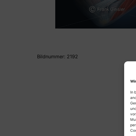
Bildnummer: 2192
Wir
In 
and
Ger
und
vor
Mul
per
Coo