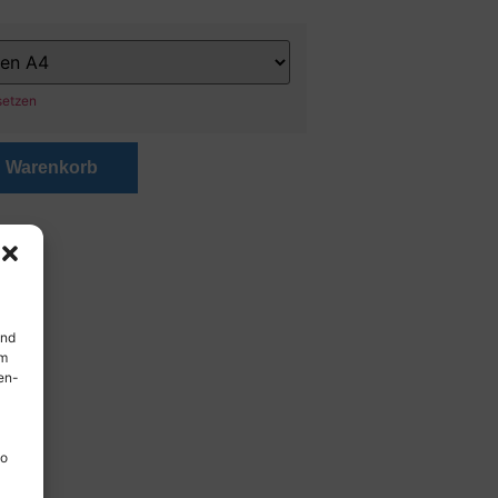
setzen
n Warenkorb
und
em
en-
so