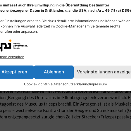
s umfasst auch Ihre Einwilligung in die Übermittlung bestimmter
sonenbezogener Daten in Drittländer, u.a. die USA, nach Art. 49 (1) (a) DSG
er Einstellungen erhalten Sie dazu detaillierte Informationen und können wählen
 können Ihre Auswahl jederzeit im Cookie-Manager am Seitenende rechts
errufen oder anpassen.
nste verwalten
Akzeptieren
Ablehnen
Voreinstellungen anzeig
 des Oberarms, die in enger Beziehung zum Humerus stehen und zu
das Schultergelenk aus. Man unterteilt sie in zwei Gruppen: Oberar
Cookie-Richtlinie
Datenschutzerklärung
Impressum
nsoren (Streckmuskeln) mit Musculus triceps brachii und Musculus a
ion (Beugung) des Unterarms im Ellenbogengelenk verantwortlich. Er 
agonist des Musculus triceps brachii. Ein Antagonist ist als Muskel
ers – wechselweise Kontraktion der Beuge- und Streckmuskeln (Geg
dem entgegengesetzt zur gleichen Zeit der Strecker (Trizeps) passiv