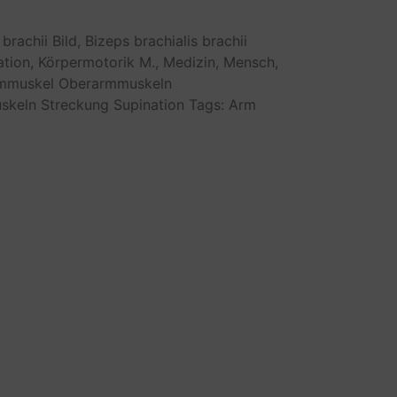
 brachii
Bild,
Bizeps
brachialis
brachii
ation,
Körpermotorik
M.,
Medizin,
Mensch,
mmuskel
Oberarmmuskeln
skeln
Streckung
Supination
Tags: Arm