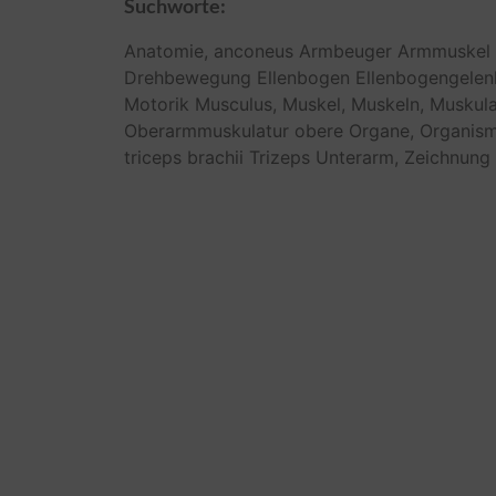
Suchworte:
Anatomie,
anconeus
Armbeuger
Armmuskel
Drehbewegung
Ellenbogen
Ellenbogengelen
Motorik
Musculus,
Muskel,
Muskeln,
Muskula
Oberarmmuskulatur
obere
Organe,
Organism
triceps brachii
Trizeps
Unterarm,
Zeichnung