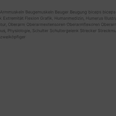
Armmuskeln
Beugemuskeln
Beuger
Beugung
biceps
biceps
k
Extremität
Flexion
Grafik,
Humanmedizin,
Humerus
Illustr
tur,
Oberarm
Oberarmextensoren
Oberarmflexoren
Oberar
us,
Physiologie,
Schulter
Schultergelenk
Strecker
Streckmu
zweiköpfiger