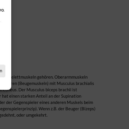
VO.
.
en
 den Skelettmuskeln gehören. Oberarmmuskeln
mflexoren (Beugemuskeln) mit Musculus brachialis
nconeus. Der Musculus biceps brachii ist
hat einen starken Anteil an der Supination
 der der Gegenspieler eines anderen Muskels beim
enspielerprinzip). Wenn z.B. der Beuger (Bizeps)
 gedehnt, oder umgekehrt.