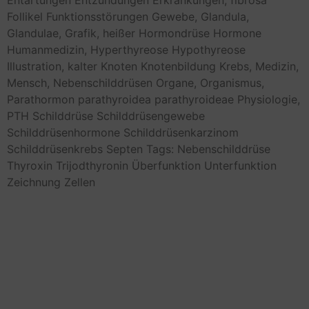
Entartungen
Entzündungen
Erkrankungen,
fibrosa
Follikel
Funktionsstörungen
Gewebe,
Glandula,
Glandulae,
Grafik,
heißer
Hormondrüse
Hormone
Humanmedizin,
Hyperthyreose
Hypothyreose
Illustration,
kalter
Knoten
Knotenbildung
Krebs,
Medizin,
Mensch,
Nebenschilddrüsen
Organe,
Organismus,
Parathormon
parathyroidea
parathyroideae
Physiologie,
PTH
Schilddrüse
Schilddrüsengewebe
Schilddrüsenhormone
Schilddrüsenkarzinom
Schilddrüsenkrebs
Septen
Tags: Nebenschilddrüse
Thyroxin
Trijodthyronin
Überfunktion
Unterfunktion
Zeichnung
Zellen