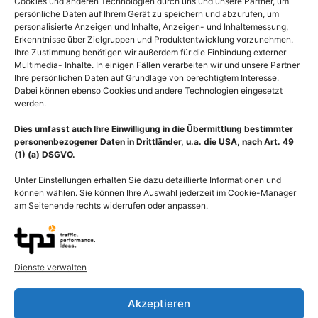
Cookies und anderen Technologien durch uns und unsere Partner, um
persönliche Daten auf Ihrem Gerät zu speichern und abzurufen, um
personalisierte Anzeigen und Inhalte, Anzeigen- und Inhaltemessung,
Erkenntnisse über Zielgruppen und Produktentwicklung vorzunehmen.
Ihre Zustimmung benötigen wir außerdem für die Einbindung externer
Multimedia- Inhalte. In einigen Fällen verarbeiten wir und unsere Partner
Ihre persönlichen Daten auf Grundlage von berechtigtem Interesse.
Dabei können ebenso Cookies und andere Technologien eingesetzt
werden.
Dies umfasst auch Ihre Einwilligung in die Übermittlung bestimmter
personenbezogener Daten in Drittländer, u.a. die USA, nach Art. 49
(1) (a) DSGVO.
Unter Einstellungen erhalten Sie dazu detaillierte Informationen und
können wählen. Sie können Ihre Auswahl jederzeit im Cookie-Manager
am Seitenende rechts widerrufen oder anpassen.
Beschreibung
Dienste verwalten
Die Nebenschilddrüsen (Glandulae parathyroideae) sind sind
endokrine Drüsen, sie werden auch als Epithelkörperchen
Akzeptieren
bezeichnet. Die Nebenschilddrüse (Glandula parathyroidea)