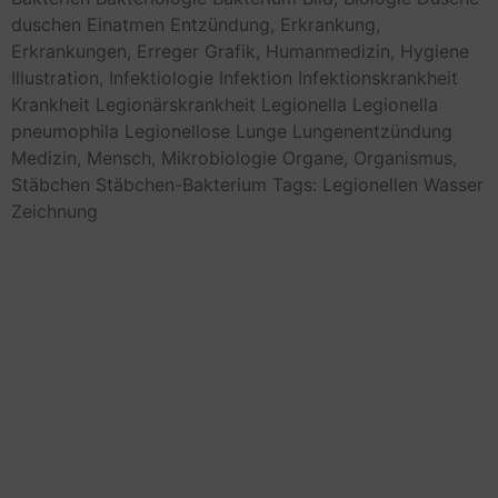
duschen
Einatmen
Entzündung,
Erkrankung,
Erkrankungen,
Erreger
Grafik,
Humanmedizin,
Hygiene
Illustration,
Infektiologie
Infektion
Infektionskrankheit
Krankheit
Legionärskrankheit
Legionella
Legionella
pneumophila
Legionellose
Lunge
Lungenentzündung
Medizin,
Mensch,
Mikrobiologie
Organe,
Organismus,
Stäbchen
Stäbchen-Bakterium
Tags: Legionellen
Wasser
Zeichnung