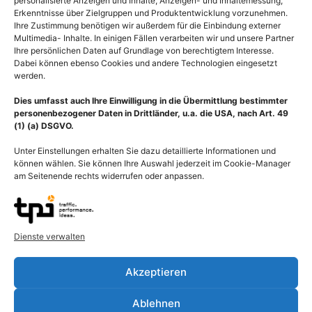
personalisierte Anzeigen und Inhalte, Anzeigen- und Inhaltemessung,
Erkenntnisse über Zielgruppen und Produktentwicklung vorzunehmen.
Ihre Zustimmung benötigen wir außerdem für die Einbindung externer
Multimedia- Inhalte. In einigen Fällen verarbeiten wir und unsere Partner
Ihre persönlichen Daten auf Grundlage von berechtigtem Interesse.
Dabei können ebenso Cookies und andere Technologien eingesetzt
werden.
Dies umfasst auch Ihre Einwilligung in die Übermittlung bestimmter
personenbezogener Daten in Drittländer, u.a. die USA, nach Art. 49
(1) (a) DSGVO.
Unter Einstellungen erhalten Sie dazu detaillierte Informationen und
können wählen. Sie können Ihre Auswahl jederzeit im Cookie-Manager
am Seitenende rechts widerrufen oder anpassen.
Dienste verwalten
Beschreibung
Akzeptieren
Legionellen sind wassergängige stäbchenförmige Bakterien mit
pathogenen Auswirkungen auf den Menschen, die in den meisten
Ablehnen
Fällen der Auslöser der Legionellose (Legionärskrankheit) sind.