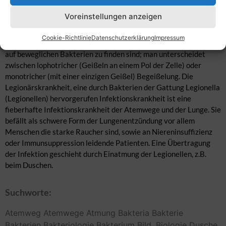
Zurzeit sind 28 Arten von Legionellen bekannt, wobei am
Voreinstellungen anzeigen
bekanntesten und am weitesten verbreitete Legionella
pneumophila ist, ein gramnegatives Stäbchen-Bakterium mit
Cookie-Richtlinie
Datenschutzerklärung
Impressum
meist monopolarer Begeißelung. Geißeln sind Zellfortsätze, die
auf beweglichen Bakterien zu finden sind; man unterscheidet
zwischen lophotricher (Geißeln an einem Pol der Zelle) oder
monotricher (mit einer einzigen Geißel) Begeißelung. Die
Legionärskrankheit, eine durch Bakterien der Gattung Legionella
(Legionellen) hervorgerufen Infektionskrankheit ist eine
fieberhafte Infektionskrankheit der Atemwege und der Lunge. Sie
befällt als schwere Form der Lungenentzündung vor allem
Menschen die starke Raucher sind, sowie an Niereninsuffizienz
oder Immunsuppression leidende Patienten. Eine Übertragung
der Infektion geschieht durch Einatmung der Legionellen, z.B.
beim Duschen.
Suchworte:
Atemweg
Atemwege
Atmung
Bakteria
Bakterie
Bakterien
Bakteriologie
Bakterium
Bild,
Biologie
Dusche