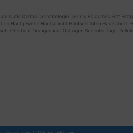
ium
Cutis
Derma
Dermatologie
Dermis
Epidermis
Fett
Fett
tion
Hautgewebe
Hautschicht
Hautschichten
Hautschutz
H
sch,
Oberhaut
Orangenhaut
Östrogen
Subcutis
Tags: Zelluli
schutzerklärung
Widerrufsbelehrung