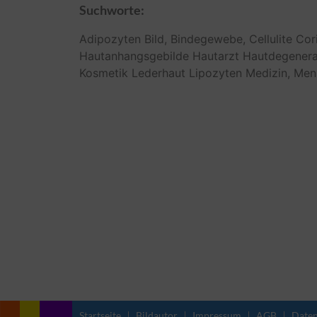
Suchworte:
Adipozyten
Bild,
Bindegewebe,
Cellulite
Cor
Hautanhangsgebilde
Hautarzt
Hautdegenera
Kosmetik
Lederhaut
Lipozyten
Medizin,
Men
Startseite
Bildautor
Impressum
AGB
Daten