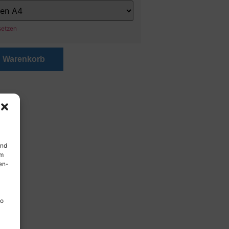
setzen
n Warenkorb
und
em
en-
so