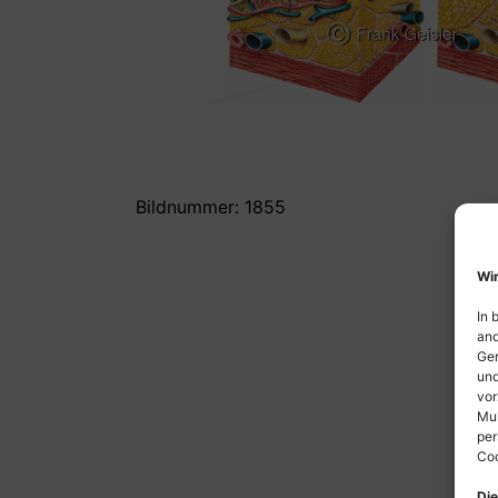
Bildnummer: 1855
Wir
In 
and
Ger
und
vor
Mul
per
Coo
Die