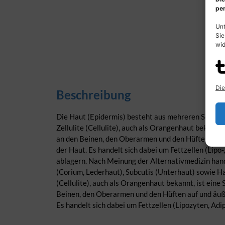
per
Unt
Sie
wid
Die
Beschreibung
Die Haut (Epidermis) besteht aus mehreren Schichte
Zellulite (Cellulite), auch als Orangenhaut bekannt,
an den Beinen, den Oberarmen und den Hüften auf u
der Haut. Es handelt sich dabei um Fettzellen (Lipo
ablagern. Nach Meinung der Alternativmedizin hande
(Corium, Lederhaut), Subcutis (Unterhaut) sowie Ha
(Cellulite), auch als Orangenhaut bekannt, ist eine
Beinen, den Oberarmen und den Hüften auf und äuße
Es handelt sich dabei um Fettzellen (Lipozyten, Adi