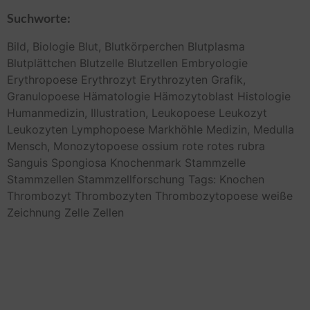
Suchworte:
Bild,
Biologie
Blut,
Blutkörperchen
Blutplasma
Blutplättchen
Blutzelle
Blutzellen
Embryologie
Erythropoese
Erythrozyt
Erythrozyten
Grafik,
Granulopoese
Hämatologie
Hämozytoblast
Histologie
Humanmedizin,
Illustration,
Leukopoese
Leukozyt
Leukozyten
Lymphopoese
Markhöhle
Medizin,
Medulla
Mensch,
Monozytopoese
ossium
rote
rotes
rubra
Sanguis
Spongiosa Knochenmark
Stammzelle
Stammzellen
Stammzellforschung
Tags: Knochen
Thrombozyt
Thrombozyten
Thrombozytopoese
weiße
Zeichnung
Zelle
Zellen