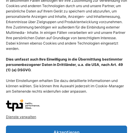
In bestimmten Fällen benötigen wir Ihre Zustimmung zur Verwendung von
Cookies und anderen Technologien durch uns und unsere Partner, um
persönliche Daten auf Ihrem Gerät zu speichern und abzurufen, um
personalisierte Anzeigen und Inhalte, Anzeigen- und Inhaltemessung,
Erkenntnisse über Zielgruppen und Produktentwicklung vorzunehmen.
Ihre Zustimmung benötigen wir außerdem für die Einbindung externer
Multimedia- Inhalte. In einigen Fällen verarbeiten wir und unsere Partner
Ihre persönlichen Daten auf Grundlage von berechtigtem Interesse.
Dabei können ebenso Cookies und andere Technologien eingesetzt
werden.
Dies umfasst auch Ihre Einwilligung in die Übermittlung bestimmter
personenbezogener Daten in Drittländer, u.a. die USA, nach Art. 49
(1) (a) DSGVO.
Unter Einstellungen erhalten Sie dazu detaillierte Informationen und
können wählen. Sie können Ihre Auswahl jederzeit im Cookie-Manager
am Seitenende rechts widerrufen oder anpassen.
Blut, Blutausstrich mit
Blut, Knochen mit
Blutkörperchen und
Knochenmark und
Dienste verwalten
Blutzellen
Blutzellen
55,00
€
–
135,00
€
55,00
€
–
135,00
€
Akzeptieren