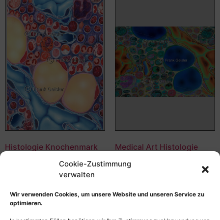
Histologie Knochenmark
Medical Art Histologie
(Medulla ossium) mit
Knochenmark (Medulla
Cookie-Zustimmung
Blutzellen
ossium)
verwalten
55,00
€
–
135,00
€
55,00
€
–
135,00
€
Bildnummer: 3937
Bildnummer: 3471
Wir verwenden Cookies, um unsere Website und unseren Service zu
optimieren.
Ausführung wählen
Ausführung wählen