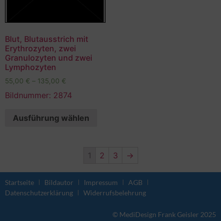
Blut, Blutausstrich mit
Erythrozyten, zwei
Granulozyten und zwei
Lymphozyten
55,00
€
–
135,00
€
Bildnummer: 2874
Ausführung wählen
1
2
3
→
Startseite
Bildautor
Impressum
AGB
Datenschutzerklärung
Widerrufsbelehrung
© MediDesign Frank Geisler 2025