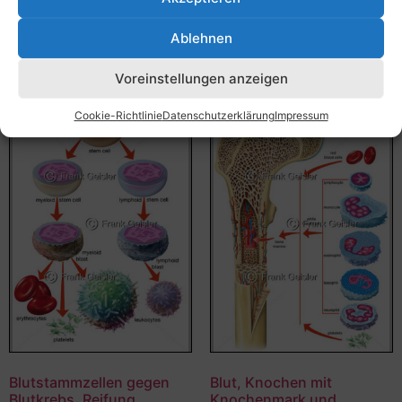
Bildnummer: 3436
Bildnummer: 3104
Ablehnen
Ausführung wählen
Ausführung wählen
Voreinstellungen anzeigen
Cookie-Richtlinie
Datenschutzerklärung
Impressum
Blutstammzellen gegen
Blut, Knochen mit
Blutkrebs, Reifung
Knochenmark und