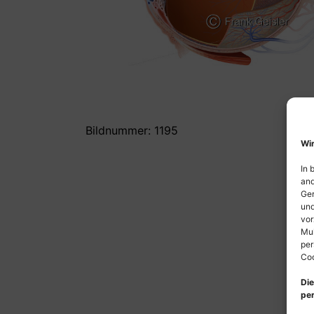
Bildnummer: 1195
Wir
In 
and
Ger
und
vor
Mul
per
Coo
Die
per