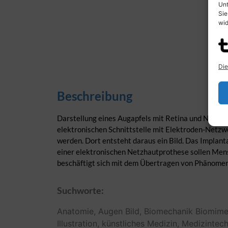
Unt
Sie
wid
Die
Beschreibung
Darstellung eines Augapfels mit Retina und Netzha
elektronischen Schnittstelle mit Elektroden-Netzwe
werden. Dort entsteht daraus ein Bild. Das Implantat
einer elektronischen Netzhautprothese sollen Men
beschäftigt sich mit dem Übertragen von Phänomene
Suchworte:
Anatomie,
Augen
Bild,
Biomechanik
Biomime
Illustration,
künstliches
Medizin,
Medizintech