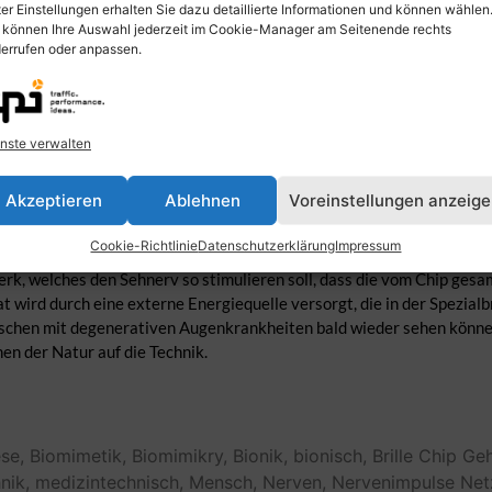
er Einstellungen erhalten Sie dazu detaillierte Informationen und können wählen
 können Ihre Auswahl jederzeit im Cookie-Manager am Seitenende rechts
errufen oder anpassen.
nste verwalten
Akzeptieren
Ablehnen
Voreinstellungen anzeig
Cookie-Richtlinie
Datenschutzerklärung
Impressum
utimplantat, das die beschädigte Retina ersetzt. Der Netzhautchip b
rk, welches den Sehnerv so stimulieren soll, dass die vom Chip gesa
 wird durch eine externe Energiequelle versorgt, die in der Spezialbr
schen mit degenerativen Augenkrankheiten bald wieder sehen können
n der Natur auf die Technik.
se,
Biomimetik,
Biomimikry,
Bionik,
bionisch,
Brille
Chip
Geh
nik,
medizintechnisch,
Mensch,
Nerven,
Nervenimpulse
Net