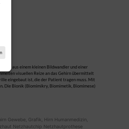
.
en
esteht aus einem kleinen Bildwandler und einer
mmelten visuellen Reize an das Gehirn übermittelt
ille eingebaut ist, die der Patient tragen muss. Mit
. Die Bionik (Biomimikry, Biomimetik, Biomimese)
irn
Gewebe,
Grafik,
Hirn
Humanmedizin,
zhaut
Netzhautchip
Netzhautprothese