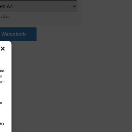
setzen
n Warenkorb
und
em
en-
so
VO.