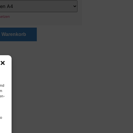
setzen
n Warenkorb
und
em
en-
so