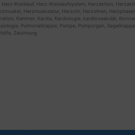
Herz-Kreislauf,
Herz-Kreislaufsystem,
Herzaktion,
Herzakt
rzmuskel,
Herzmuskulatur,
Herzohr,
Herzohren,
Herzphasen
tration,
Kammer,
Kardia,
Kardiologie,
kardiovaskulär,
Korona
siologie,
Pulmonalklappe,
Pumpe,
Pumporgan,
Segelklappe
höfe,
Zeichnung