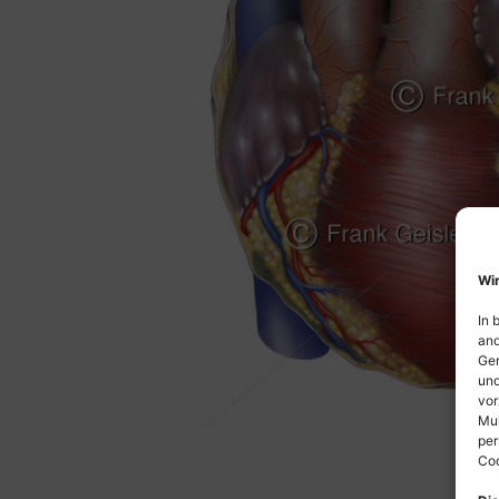
Wir
In 
and
Ger
und
vor
Mul
per
Coo