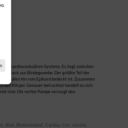
VO.
.
en
il des kardiovaskulären Systems. Es liegt zwischen
, ein Sack aus Bindegewebe. Der größte Teil der
 nach außen hin vom Epikard bedeckt ist. Zusammen
h den Körper. Genauer betrachtet handelt es sich
nnt sind. Die rechte Pumpe versorgt den
ld,
Blut,
Blutkreislauf,
Cardia,
Cor,
cordis,