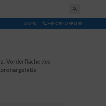
E-Mail
+49 (0)30 / 29 49 11 45
, Vorderfläche des
Koronargefäße