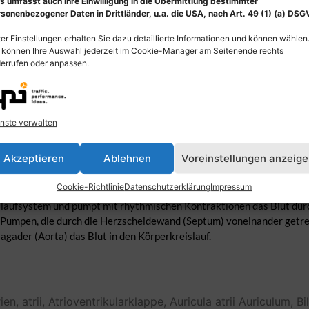
s umfasst auch Ihre Einwilligung in die Übermittlung bestimmter
sonenbezogener Daten in Drittländer, u.a. die USA, nach Art. 49 (1) (a) DSG
er Einstellungen erhalten Sie dazu detaillierte Informationen und können wählen
 können Ihre Auswahl jederzeit im Cookie-Manager am Seitenende rechts
errufen oder anpassen.
nste verwalten
Akzeptieren
Ablehnen
Voreinstellungen anzeig
res Hohlorgan, ist das zentrale Organ des Blutkreislaufs und ein Te
m Brustbein (Sternum) und befindet sich im Herzbeutel (Pericardium)
Cookie-Richtlinie
Datenschutzerklärung
Impressum
yokard) gebildet, die zum Lumen hin mit Endokard ausgekleidet und
slaufsystem und pumpt mit rhythmischen Kontraktionen das Blut durc
 Pumpen, die durch die Herzscheidewand (Septum) voneinander getre
agader (Aorta) das Blut in den Körperkreislauf.
ien,
atrii,
Atrioventrikularklappe,
Auricula atrii
Auriculum,
Bi