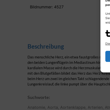
Die
per
Bildnummer: 4527
Unt
Sie
wid
Die
Beschreibung
Das menschliche Herz, ein etwa faustgroßes muskulä
den beiden Lungenflügeln im Mediastinum hinter de
kardialen Masse wird durch die Herzmuskulatur (M
mit den Blutgefäßen bildet das Herz das Herz-Krei
beim Herz um zwei im gleichen Takt schlagendende
Lungenkreislauf, die linke pumpt über die Hauptschl
Suchworte:
Anatomie,
Aorta,
Aortenklappe,
Arterien,
Atr