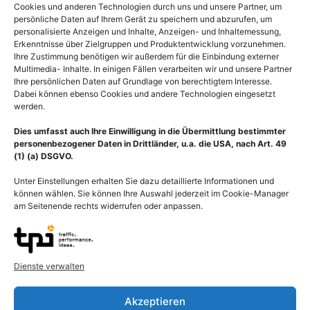
Cookies und anderen Technologien durch uns und unsere Partner, um
persönliche Daten auf Ihrem Gerät zu speichern und abzurufen, um
personalisierte Anzeigen und Inhalte, Anzeigen- und Inhaltemessung,
Erkenntnisse über Zielgruppen und Produktentwicklung vorzunehmen.
Ihre Zustimmung benötigen wir außerdem für die Einbindung externer
Multimedia- Inhalte. In einigen Fällen verarbeiten wir und unsere Partner
Ihre persönlichen Daten auf Grundlage von berechtigtem Interesse.
Dabei können ebenso Cookies und andere Technologien eingesetzt
werden.
Dies umfasst auch Ihre Einwilligung in die Übermittlung bestimmter
personenbezogener Daten in Drittländer, u.a. die USA, nach Art. 49
(1) (a) DSGVO.
Unter Einstellungen erhalten Sie dazu detaillierte Informationen und
können wählen. Sie können Ihre Auswahl jederzeit im Cookie-Manager
am Seitenende rechts widerrufen oder anpassen.
Anatomie Herz mit
Anatomie Herz, Schnitt
Fließrichtung Blutstrom,
entlang der Ventilebene
Dienste verwalten
Atrien und Ventrikel mit
mit Herzklappen (Ventile)
Herzklappen
55,00
€
–
135,00
€
Akzeptieren
55,00
€
–
135,00
€