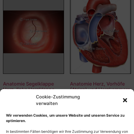
Anatomie Segelklappe
Anatomie Herz, Vorhöfe
Herz, linke Herzklappe,
(Atrien) und Herzkammern
Mitralklappe
(Ventrikel) mit
Cookie-Zustimmung
Herzklappen
verwalten
55,00
€
–
135,00
€
55,00
€
–
135,00
€
Bildnummer: 4513
Wir verwenden Cookies, um unsere Website und unseren Service zu
Bildnummer: 4503
optimieren.
Ausführung wählen
Ausführung wählen
In bestimmten Fällen benötigen wir Ihre Zustimmung zur Verwendung von