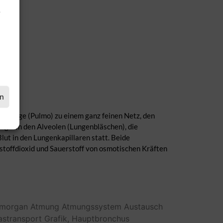
.
en
der Lunge (Pulmo) zu einem ganz feinen Netz, den
ge. In den Alveolen (Lungenbläschen), die
ut in den Lungenkapillaren statt. Beide
stoffdioxid und Sauerstoff von osmotischen Kräften
emorgan
Atmung
Atmungssystem
Austausch
astransport
Grafik,
Hauptbronchus