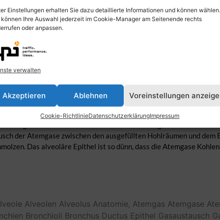
er Einstellungen erhalten Sie dazu detaillierte Informationen und können wählen
 können Ihre Auswahl jederzeit im Cookie-Manager am Seitenende rechts
errufen oder anpassen.
nste verwalten
Akzeptieren
Ablehnen
Voreinstellungen anzeig
laren in der Lunge. Die Luftwege, die Bronchien, verzweigen sich in 
Cookie-Richtlinie
Datenschutzerklärung
Impressum
zen. Lungenbläschen sind die kleinsten Verästelungen unserer Atemwe
ausch der Atemgase zwischen den ausgefüllten Hohlräumen und dem Bl
olzen. Das alveoläre Epithel ist so dünn, dass die Atemgase Kohlen
lveole
Alveolen
Alveolus
Anatomie,
Atemgas
Atemgase
At
nchien
Bronchioli
Bronchus
Ductus
Epithel
Gasaustausch
G