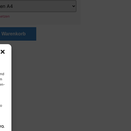
setzen
n Warenkorb
und
em
en-
so
VO.