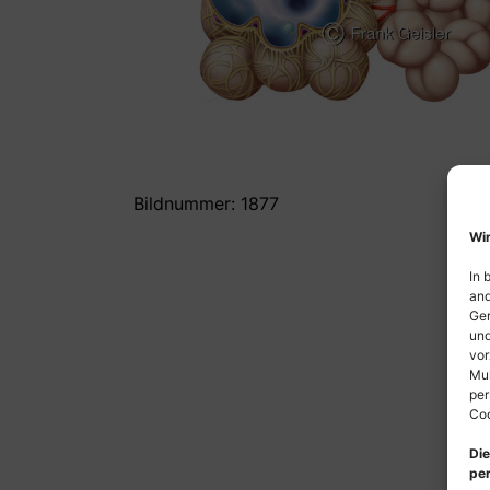
Bildnummer: 1877
Wir
In 
and
Ger
und
vor
Mul
per
Coo
Die
per