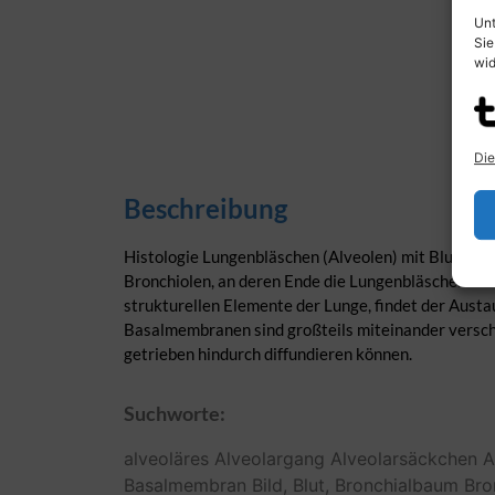
Unt
Sie
wid
Die
Beschreibung
Histologie Lungenbläschen (Alveolen) mit Blutkapil
Bronchiolen, an deren Ende die Lungenbläschen sit
strukturellen Elemente der Lunge, findet der Aust
Basalmembranen sind großteils miteinander verschm
getrieben hindurch diffundieren können.
Suchworte:
alveoläres
Alveolargang
Alveolarsäckchen
A
Basalmembran
Bild,
Blut,
Bronchialbaum
Bro