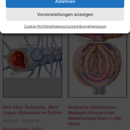
Ablehnen
Voreinstellungen anzeigen
Cookie-Richtlinie
Datenschutzerklärung
Impressum
Blut-Hirn-Schranke, Blut-
Anatomie Glomerulus,
Liqour-Schranke im Gehirn
Malpighi-Körperchen,
Nierenkörperchen in der
55,00
€
–
135,00
€
Niere
Bildnummer: 3491