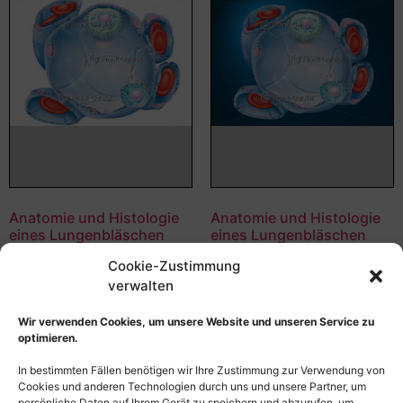
Anatomie und Histologie
Anatomie und Histologie
eines Lungenbläschen
eines Lungenbläschen
(Alveole, Alveolus)
(Alveole, Alveolus)
Cookie-Zustimmung
55,00
€
–
135,00
€
55,00
€
–
135,00
€
verwalten
Bildnummer: 4110
Bildnummer: 3933
Wir verwenden Cookies, um unsere Website und unseren Service zu
optimieren.
Ausführung wählen
Ausführung wählen
In bestimmten Fällen benötigen wir Ihre Zustimmung zur Verwendung von
Cookies und anderen Technologien durch uns und unsere Partner, um
persönliche Daten auf Ihrem Gerät zu speichern und abzurufen, um