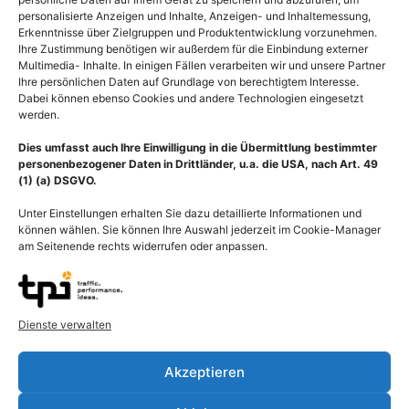
personalisierte Anzeigen und Inhalte, Anzeigen- und Inhaltemessung,
Erkenntnisse über Zielgruppen und Produktentwicklung vorzunehmen.
Ihre Zustimmung benötigen wir außerdem für die Einbindung externer
Multimedia- Inhalte. In einigen Fällen verarbeiten wir und unsere Partner
Ihre persönlichen Daten auf Grundlage von berechtigtem Interesse.
Dabei können ebenso Cookies und andere Technologien eingesetzt
werden.
Dies umfasst auch Ihre Einwilligung in die Übermittlung bestimmter
personenbezogener Daten in Drittländer, u.a. die USA, nach Art. 49
(1) (a) DSGVO.
Unter Einstellungen erhalten Sie dazu detaillierte Informationen und
können wählen. Sie können Ihre Auswahl jederzeit im Cookie-Manager
am Seitenende rechts widerrufen oder anpassen.
Blut-Hirn-Schranke, Blut-
Anatomie Nephron mit
Liqour-Schranke mit Tight
Nierenkörperchen und
Junctions
Tubulussystem der Niere
Dienste verwalten
55,00
€
–
135,00
€
55,00
€
–
135,00
€
Bildnummer: 3902
Bildnummer: 3720
Akzeptieren
Ausführung wählen
Ausführung wählen