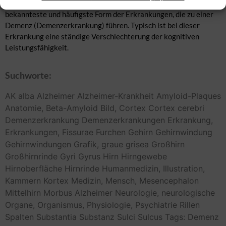
am häufigsten bei älteren Menschen auftritt. Es ist die
bekannteste und häufigste Form der Erkrankungen, die zu einer
Demenz (Demenzerkrankung) führen. Typisch ist bei dieser
Erkrankung eine ständige Verschlechterung der kognitiven
Leistungsfähigkeit.
Suchworte:
AK
alba
Alzheimer
Alzheimer-Krankheit
Amyloid-Plaques
Anatomie,
Beta-Amyloid
Bild,
Cortex
Cortex cerebri
Demenzerkrankung
Demenzerkrankungen
Erkrankung,
Erkrankungen,
Fissurae
Furchen
Gehirn
Gehirnwindung
Gehirnwindungen
Grafik,
graue
grisea
Großhirn
Großhirnrinde
Gyri
Gyrus
Hirn
Hirngewebe
Hirnoberfläche
Hirnrinde
Humanmedizin,
Illustration,
Kammern
Kortex
Medizin,
Mensch,
Mesencephalon
Mittelhirn
Morbus Alzheimer
Neurologie,
neurologische
Organe,
Organismus,
Physiologie,
Psychiatrie
Rillen
Spalten
Substantia
Substanz
Sulci
Sulcus
Tags: Demenz