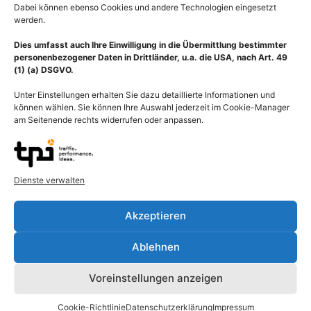
Dabei können ebenso Cookies und andere Technologien eingesetzt
werden.
Dies umfasst auch Ihre Einwilligung in die Übermittlung bestimmter
personenbezogener Daten in Drittländer, u.a. die USA, nach Art. 49
(1) (a) DSGVO.
Beschreibung
Unter Einstellungen erhalten Sie dazu detaillierte Informationen und
können wählen. Sie können Ihre Auswahl jederzeit im Cookie-Manager
Nervenzellen der Hirnrinde mit Amyloid-Plaques bei Alzheimer-
am Seitenende rechts widerrufen oder anpassen.
Krankheit. Amyloide Plaques (Protein-Fragmente) im Gehirn bei
Alzheimer-Krankheit. Beta-Amyloid ist der Name zweier
spezifischer Proteine, die vor allem im Bereich der
Neuropathologie als Bestandteil der Senilen Plaques bekannt
Dienste verwalten
sind und als Hauptauslöser von Morbus Alzheimer und anderen
demenziellen Erkrankungen gelten. Bei der Alzheimer-Krankheit
Akzeptieren
(AK, Morbus Alzheimer) bildet sich das Hirngewebe zurück, Rillen
oder Furchen im Gehirn (Sulcus, Sulci) sind erweitert und es zeigt
Ablehnen
sich ein Rückgang der Gehirnwindungen (Gyri) an der
Hirnoberfläche. Die Ventrikel oder Kammern im Innern des
Voreinstellungen anzeigen
Gehirns, die die Hirnflüssigkeit enthalten, sind erweitert. Die
Alzheimer-Krankheit ist eine neurodegenerative Erkrankung, die
Cookie-Richtlinie
Datenschutzerklärung
Impressum