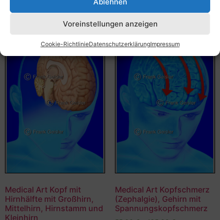
Ablehnen
Ausführung wählen
Voreinstellungen anzeigen
Cookie-Richtlinie
Datenschutzerklärung
Impressum
Medical Art Kopf mit
Medical Art Kopfschmerz
Hirnhälfte mit Großhirn,
(Zephalgie), Gehirn mit
Mittelhirn, Hirnstamm und
Spannungskopfschmerz
Kleinhirn