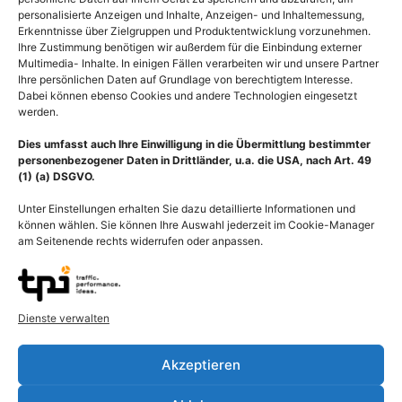
personalisierte Anzeigen und Inhalte, Anzeigen- und Inhaltemessung,
Erkenntnisse über Zielgruppen und Produktentwicklung vorzunehmen.
Ihre Zustimmung benötigen wir außerdem für die Einbindung externer
Multimedia- Inhalte. In einigen Fällen verarbeiten wir und unsere Partner
Ihre persönlichen Daten auf Grundlage von berechtigtem Interesse.
Dabei können ebenso Cookies und andere Technologien eingesetzt
werden.
Dies umfasst auch Ihre Einwilligung in die Übermittlung bestimmter
personenbezogener Daten in Drittländer, u.a. die USA, nach Art. 49
(1) (a) DSGVO.
Unter Einstellungen erhalten Sie dazu detaillierte Informationen und
können wählen. Sie können Ihre Auswahl jederzeit im Cookie-Manager
am Seitenende rechts widerrufen oder anpassen.
Kopfschmerz (Cephalgie),
Anatomie Gehirn,
Gehirn mit
Hirnhälfte mit Großhirn,
Spannungskopfschmerz
Mittelhirn und Hirnstamm
Dienste verwalten
sowie Kleinhirn
55,00
€
–
135,00
€
55,00
€
–
135,00
€
Bildnummer: 3979
Akzeptieren
Bildnummer: 3829
Ausführung wählen