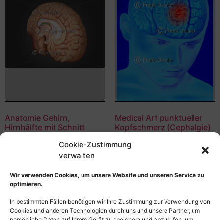
Anatomie Gehirn,
Medical Art punktueller
Hirnhälfte mit Schnitt
Kopfschmerz (Cephalgie)
durch das Mittelhirn
im Gehirn
Cookie-Zustimmung
55,00
€
–
135,00
€
55,00
€
–
135,00
€
verwalten
Bildnummer: 4249
Bildnummer: 4033
Wir verwenden Cookies, um unsere Website und unseren Service zu
optimieren.
Ausführung wählen
Ausführung wählen
In bestimmten Fällen benötigen wir Ihre Zustimmung zur Verwendung von
Cookies und anderen Technologien durch uns und unsere Partner, um
persönliche Daten auf Ihrem Gerät zu speichern und abzurufen, um