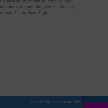
in,
Illustration,
Implantat
Implantologie
mammaria,
mammariae,
Medizin,
Mensch,
othese,
Silikon
Sinus
Tags:
© MediDesign Frank Geisler 2025