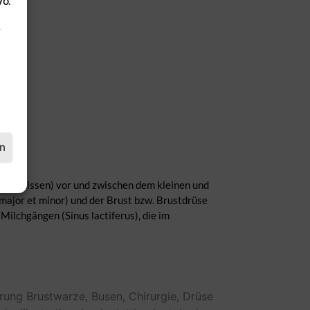
VO.
.
en
 (Gel-Kissen) vor und zwischen dem kleinen und
major et minor) und der Brust bzw. Brustdrüse
ilchgängen (Sinus lactiferus), die im
rung
Brustwarze,
Busen,
Chirurgie,
Drüse