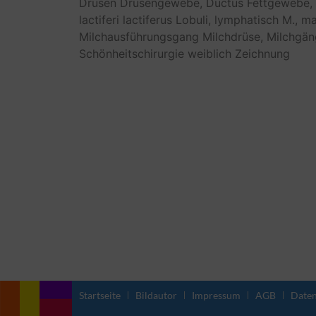
Drüsen
Drüsengewebe,
Ductus
Fettgewebe,
lactiferi
lactiferus
Lobuli,
lymphatisch
M.,
ma
Milchausführungsgang
Milchdrüse,
Milchgän
Schönheitschirurgie
weiblich
Zeichnung
Startseite
Bildautor
Impressum
AGB
Daten