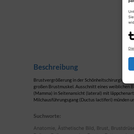
per
Unt
Sie
wid
Die
Beschreibung
Brustvergrößerung in der Schönheitschirurgie, Ästh
großen Brustmuskel. Ausschnitt eines weiblichen B
(Mamma) in Seitenansicht (lateral) mit läppchenart
Milchausführungsgang (Ductus lactiferi) münden u
Suchworte:
Anatomie,
Ästhetische
Bild,
Brust,
Brustdrüs