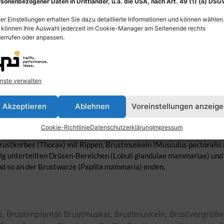
sonenbezogener Daten in Drittländer, u.a. die USA, nach Art. 49 (1) (a) DSG
er Einstellungen erhalten Sie dazu detaillierte Informationen und können wählen
 können Ihre Auswahl jederzeit im Cookie-Manager am Seitenende rechts
errufen oder anpassen.
nste verwalten
Akzeptieren
Ablehnen
Voreinstellungen anzeig
Cookie-Richtlinie
Datenschutzerklärung
Impressum
etische oder Plastische Chirurgie: Implantation mit Brustimplantat
rustkorbes (Thorax) mit Rippen, Brustmuskeln (Musculus pectoralis 
ig unterteilten Drüsen-Bereichen (Lobuli glandulae mammariae) und M
nd so an der Brustwarze (Papilla mammaria) enden.
e,
Brustimplantat
Brustmuskel,
Brustmuskeln,
Brustvergröße