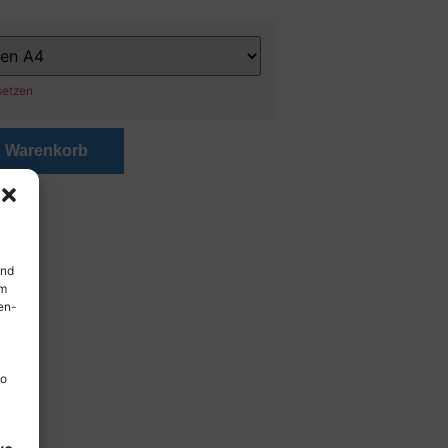
setzen
n Warenkorb
und
em
en-
so