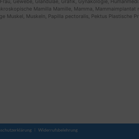
Frau,
Gewebe,
Glandulae,
Grafik,
Gynäkologie,
Humanmediz
kroskopische
Mamilla
Mamille,
Mamma,
Mammaimplantat
ge
Muskel,
Muskeln,
Papilla
pectoralis,
Pektus
Plastische
Pr
schutzerklärung
Widerrufsbelehrung