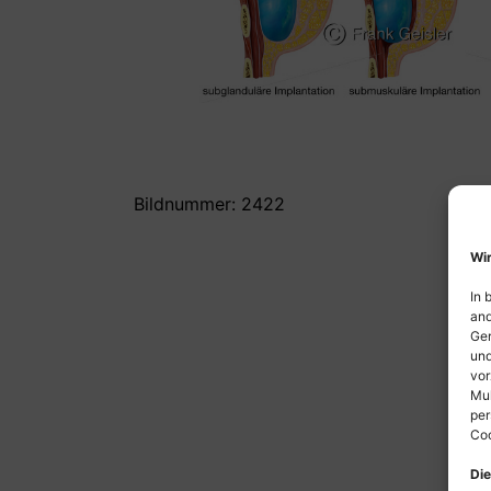
Bildnummer: 2422
Wir
In 
and
Ger
und
vor
Mul
per
Coo
Die