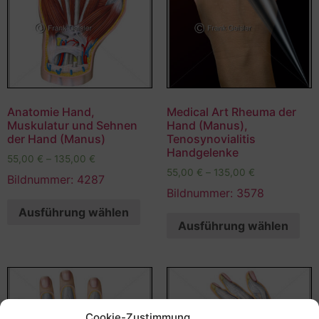
Anatomie Hand,
Medical Art Rheuma der
Muskulatur und Sehnen
Hand (Manus),
der Hand (Manus)
Tenosynovialitis
Handgelenke
55,00
€
–
135,00
€
55,00
€
–
135,00
€
Bildnummer: 4287
Bildnummer: 3578
Ausführung wählen
Ausführung wählen
Cookie-Zustimmung