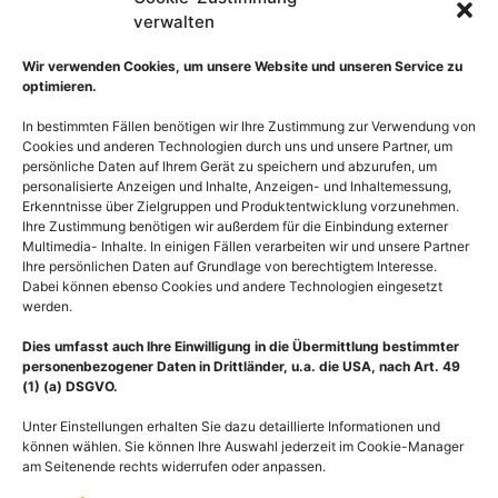
verwalten
Wir verwenden Cookies, um unsere Website und unseren Service zu
optimieren.
In bestimmten Fällen benötigen wir Ihre Zustimmung zur Verwendung von
Cookies und anderen Technologien durch uns und unsere Partner, um
persönliche Daten auf Ihrem Gerät zu speichern und abzurufen, um
personalisierte Anzeigen und Inhalte, Anzeigen- und Inhaltemessung,
Erkenntnisse über Zielgruppen und Produktentwicklung vorzunehmen.
Ihre Zustimmung benötigen wir außerdem für die Einbindung externer
Multimedia- Inhalte. In einigen Fällen verarbeiten wir und unsere Partner
Anatomie Hand Manus,
Anatomie Hand Manus,
Ihre persönlichen Daten auf Grundlage von berechtigtem Interesse.
Muskulatur und Sehnen
Muskeln und Sehnen der
Dabei können ebenso Cookies und andere Technologien eingesetzt
der Außenhand
Hand lateral
werden.
55,00
€
–
135,00
€
55,00
€
–
135,00
€
Dies umfasst auch Ihre Einwilligung in die Übermittlung bestimmter
personenbezogener Daten in Drittländer, u.a. die USA, nach Art. 49
Bildnummer: 3508
Bildnummer: 2438
(1) (a) DSGVO.
Ausführung wählen
Ausführung wählen
Unter Einstellungen erhalten Sie dazu detaillierte Informationen und
können wählen. Sie können Ihre Auswahl jederzeit im Cookie-Manager
am Seitenende rechts widerrufen oder anpassen.