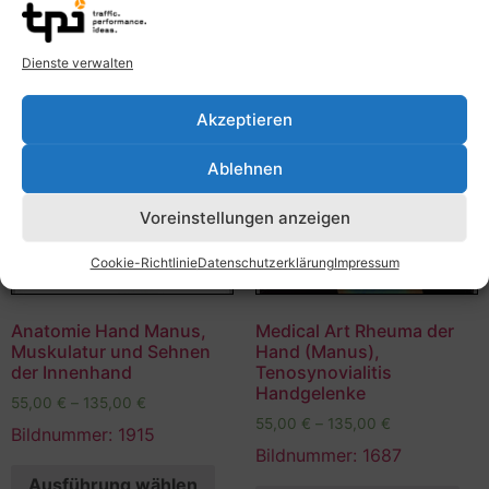
Dienste verwalten
Akzeptieren
Ablehnen
Voreinstellungen anzeigen
Cookie-Richtlinie
Datenschutzerklärung
Impressum
Anatomie Hand Manus,
Medical Art Rheuma der
Muskulatur und Sehnen
Hand (Manus),
der Innenhand
Tenosynovialitis
Handgelenke
55,00
€
–
135,00
€
55,00
€
–
135,00
€
Bildnummer: 1915
Bildnummer: 1687
Ausführung wählen