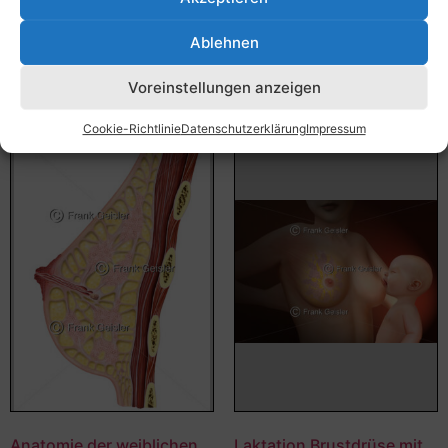
Bildnummer: 2734
Bildnummer: 2443
Ablehnen
Ausführung wählen
Ausführung wählen
Voreinstellungen anzeigen
Cookie-Richtlinie
Datenschutzerklärung
Impressum
Anatomie der weiblichen
Laktation Brustdrüse mit