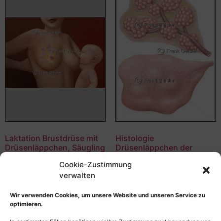
Laktation Brustdrüse mit
Histologie
Drüsenläppchen, Säugling
Drüsenläppchen der
wird mit Muttermilch
Brustdrüse mit Milchgang
Cookie-Zustimmung
gestillt
55,00
€
–
135,00
€
verwalten
55,00
€
–
135,00
€
Bildnummer: 2926
Bildnummer: 3608
Wir verwenden Cookies, um unsere Website und unseren Service zu
optimieren.
Ausführung wählen
Ausführung wählen