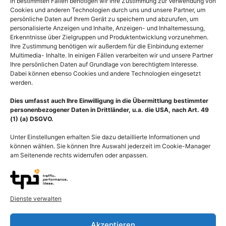
In bestimmten Fällen benötigen wir Ihre Zustimmung zur Verwendung von
Cookies und anderen Technologien durch uns und unsere Partner, um
persönliche Daten auf Ihrem Gerät zu speichern und abzurufen, um
personalisierte Anzeigen und Inhalte, Anzeigen- und Inhaltemessung,
Erkenntnisse über Zielgruppen und Produktentwicklung vorzunehmen.
Ihre Zustimmung benötigen wir außerdem für die Einbindung externer
Multimedia- Inhalte. In einigen Fällen verarbeiten wir und unsere Partner
Ihre persönlichen Daten auf Grundlage von berechtigtem Interesse.
Dabei können ebenso Cookies und andere Technologien eingesetzt
werden.
Dies umfasst auch Ihre Einwilligung in die Übermittlung bestimmter
personenbezogener Daten in Drittländer, u.a. die USA, nach Art. 49
(1) (a) DSGVO.
Unter Einstellungen erhalten Sie dazu detaillierte Informationen und
können wählen. Sie können Ihre Auswahl jederzeit im Cookie-Manager
am Seitenende rechts widerrufen oder anpassen.
Histologie
Anatomie der weiblichen
Drüsenläppchen der
Brust, Gewebe der
Dienste verwalten
Brustdrüse mit Milchgang
Brustdrüse mit Laktation
der Milchdrüsen
55,00
€
–
135,00
€
Akzeptieren
55,00
€
–
135,00
€